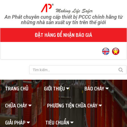
An Phát chuyên cung cấp thiết bị PCCC chính hãng từ
những nhà sản xuất uy tín trên thế giới
ĐẶT HÀNG ĐỂ NHẬN BÁO GIÁ
TRANG CHỦ
GIỚI THIỆU
BÁO CHÁY
CHỮA CHÁY
PHƯƠNG TIỆN CHỮA CHÁY
GIẢI PHÁP
TIÊU CHUẨN