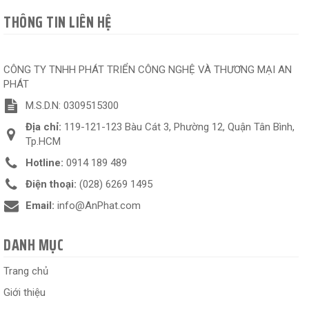
THÔNG TIN LIÊN HỆ
CÔNG TY TNHH PHÁT TRIỂN CÔNG NGHỆ VÀ THƯƠNG MẠI AN
PHÁT
M.S.D.N: 0309515300
Địa chỉ:
119-121-123 Bàu Cát 3, Phường 12, Quận Tân Bình,
Tp.HCM
Hotline:
0914 189 489
Điện thoại:
(028) 6269 1495
Email:
info@AnPhat.com
DANH MỤC
Trang chủ
Giới thiệu