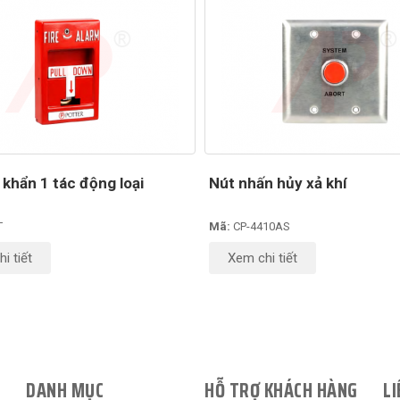
 khẩn 1 tác động loại
Nút nhấn hủy xả khí
T
Mã:
CP-4410AS
i tiết
Xem chi tiết
DANH MỤC
HỖ TRỢ KHÁCH HÀNG
LI