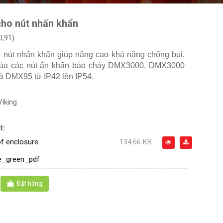
cho nút nhấn khẩn
0,91)
 nút nhấn khẩn giúp nâng cao khả năng chống bụi,
ủa các nút ấn khẩn báo cháy DMX3000, DMX3000
à DMX95 từ IP42 lên IP54.
Viking
t:
f enclosure
134.66 KB
e_green_pdf
Đặt hàng