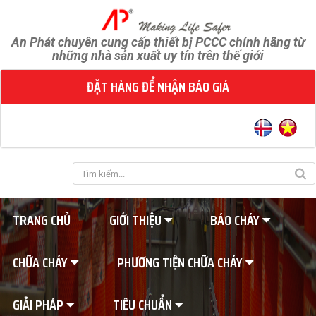
An Phát chuyên cung cấp thiết bị PCCC chính hãng từ
những nhà sản xuất uy tín trên thế giới
ĐẶT HÀNG ĐỂ NHẬN BÁO GIÁ
TRANG CHỦ
GIỚI THIỆU
BÁO CHÁY
CHỮA CHÁY
PHƯƠNG TIỆN CHỮA CHÁY
GIẢI PHÁP
TIÊU CHUẨN