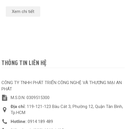
Xem chi tiết
THÔNG TIN LIÊN HỆ
CÔNG TY TNHH PHÁT TRIỂN CÔNG NGHỆ VÀ THƯƠNG MẠI AN
PHÁT
M.S.D.N: 0309515300
Địa chỉ:
119-121-123 Bàu Cát 3, Phường 12, Quận Tân Bình,
Tp.HCM
Hotline:
0914 189 489