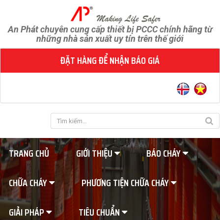
An Phát chuyên cung cấp thiết bị PCCC chính hãng từ
những nhà sản xuất uy tín trên thế giới
ĐẶT HÀNG ĐỂ NHẬN BÁO GIÁ
TRANG CHỦ
GIỚI THIỆU
BÁO CHÁY
CHỮA CHÁY
PHƯƠNG TIỆN CHỮA CHÁY
GIẢI PHÁP
TIÊU CHUẨN