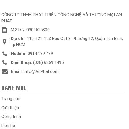
CÔNG TY TNHH PHÁT TRIỂN CÔNG NGHỆ VÀ THƯƠNG MẠI AN
PHÁT
M.S.D.N: 0309515300
Địa chỉ:
119-121-123 Bàu Cát 3, Phường 12, Quận Tân Bình,
Tp.HCM
Hotline:
0914 189 489
Điện thoại:
(028) 6269 1495
Email:
info@AnPhat.com
DANH MỤC
Trang chủ
Giới thiệu
Công trình
Liên hệ