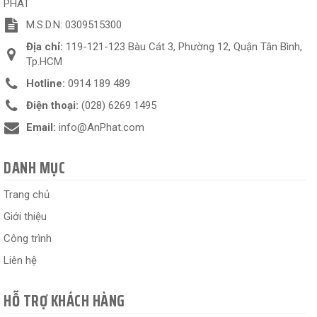
PHÁT
M.S.D.N: 0309515300
Địa chỉ:
119-121-123 Bàu Cát 3, Phường 12, Quận Tân Bình,
Tp.HCM
Hotline:
0914 189 489
Điện thoại:
(028) 6269 1495
Email:
info@AnPhat.com
DANH MỤC
Trang chủ
Giới thiệu
Công trình
Liên hệ
HỖ TRỢ KHÁCH HÀNG