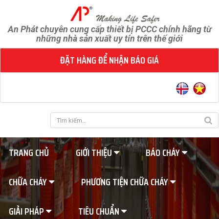
An Phát chuyên cung cấp thiết bị PCCC chính hãng từ
những nhà sản xuất uy tín trên thế giới
ĐẶT HÀNG ĐỂ NHẬN BÁO GIÁ
TRANG CHỦ
GIỚI THIỆU
BÁO CHÁY
CHỮA CHÁY
PHƯƠNG TIỆN CHỮA CHÁY
GIẢI PHÁP
TIÊU CHUẨN