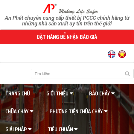
An Phát chuyên cung cấp thiết bị PCCC chính hãng từ
những nhà sản xuất uy tín trên thế giới
ĐẶT HÀNG ĐỂ NHẬN BÁO GIÁ
TRANG CHỦ
GIỚI THIỆU
BÁO CHÁY
CHỮA CHÁY
PHƯƠNG TIỆN CHỮA CHÁY
GIẢI PHÁP
TIÊU CHUẨN