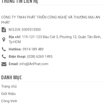
THÔNG TIN LIÊN HỆ
CÔNG TY TNHH PHÁT TRIỂN CÔNG NGHỆ VÀ THƯƠNG MẠI AN
PHÁT
M.S.D.N: 0309515300
Địa chỉ:
119-121-123 Bàu Cát 3, Phường 12, Quận Tân Bình,
Tp.HCM
Hotline:
0914 189 489
Điện thoại:
(028) 6269 1495
Email:
info@AnPhat.com
DANH MỤC
Trang chủ
Giới thiệu
Công trình