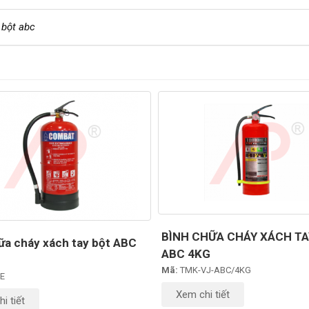
 bột abc
BÌNH CHỮA CHÁY XÁCH TA
ữa cháy xách tay bột ABC
ABC 4KG
Mã:
TMK-VJ-ABC/4KG
E
Xem chi tiết
i tiết