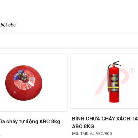
 bột abc
BÌNH CHỮA CHÁY XÁCH TA
ữa cháy tự động ABC 8kg
ABC 8KG
Mã:
TMK-VJ-ABC/8KG
8