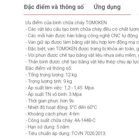
Đặc điểm và thông số
Ứng dụng
Ưu điểm của bình chữa cháy TOMOKEN
- Các vật liệu cấu tạo bình chữa cháy đều có chất lượng 
- Các mối hàn được hàn bằng công nghệ CNC tự động gia
- Van giữ áp được làm bằng vật liệu hợp kim đồng mạ cr
- Đặc biệt, van TOMOKEN được trang bị khóa an toàn, gi
- Vòi phun được chế tạo bằng vật liệu nhựa siêu mềm, 
- Thân bình được chế tạo bằng vật liệu thép chịu áp lự
Đặc điểm và thông số:
- Tổng trọng lượng: 12 kg
- Trọng lượng tịnh: 9 kg
- Áp suất làm việc: 1,2 - 1,45 Mpa
- Áp suất TN vỏ bình: 3 Mpa
- Thời gian phun: hơn 9s
- Nhiệt độ hoạt động: 5°C đến 60°C
- Khoảng cách phun: 4-6m
- Công suất chữa cháy: 4A-144B-C
- Hạn sử dụng: 5 năm
- Tiêu chuẩn áp dụng: TCVN 7026:2013