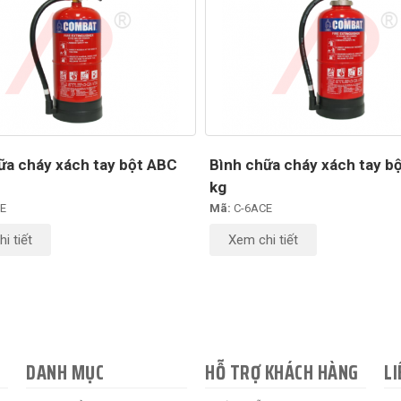
ữa cháy xách tay bột ABC
Bình chữa cháy xách tay b
kg
E
Mã:
C-6ACE
i tiết
Xem chi tiết
DANH MỤC
HỖ TRỢ KHÁCH HÀNG
LI