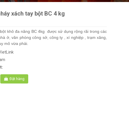
háy xách tay bột BC 4 kg
́y bột khô đa năng BC 4kg được sử dụng rộng rãi trong các
nhà ở, văn phòng công sở, công ty , xí nghiệp , trạm xăng,
uy mô vừa phải.
VietLink
Nam
t:
Đặt hàng