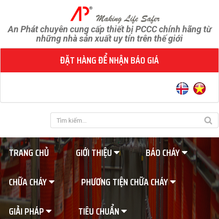
An Phát chuyên cung cấp thiết bị PCCC chính hãng từ
những nhà sản xuất uy tín trên thế giới
ĐẶT HÀNG ĐỂ NHẬN BÁO GIÁ
TRANG CHỦ
GIỚI THIỆU
BÁO CHÁY
CHỮA CHÁY
PHƯƠNG TIỆN CHỮA CHÁY
GIẢI PHÁP
TIÊU CHUẨN