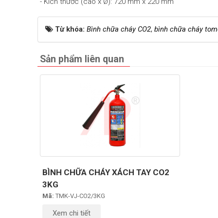
- Kích thước (cao x Ø): 720 mm x 220 mm
Từ khóa:
Bình chữa cháy CO2
,
bình chữa cháy to
Sản phẩm liên quan
BÌNH CHỮA CHÁY XÁCH TAY CO2
3KG
Mã:
TMK-VJ-CO2/3KG
Xem chi tiết