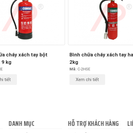
ữa cháy xách tay bột
Bình chữa cháy xách tay ha
 9 kg
2kg
CE
Mã:
C-2HSE
i tiết
Xem chi tiết
DANH MỤC
HỖ TRỢ KHÁCH HÀNG
LI