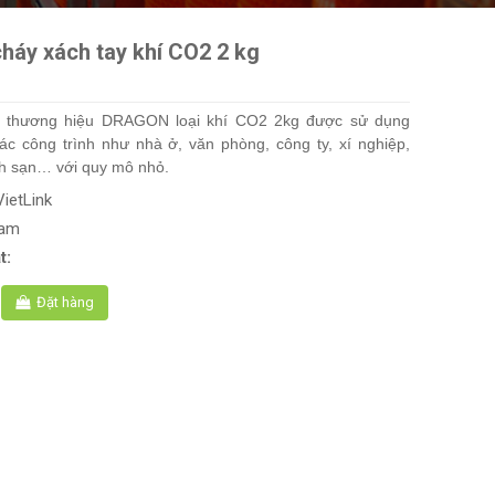
háy xách tay khí CO2 2 kg
y thương hiệu DRAGON loại khí CO2 2kg được sử dụng
các công trình như nhà ở, văn phòng, công ty, xí nghiệp,
ch sạn… với quy mô nhỏ.
VietLink
Nam
t:
Đặt hàng