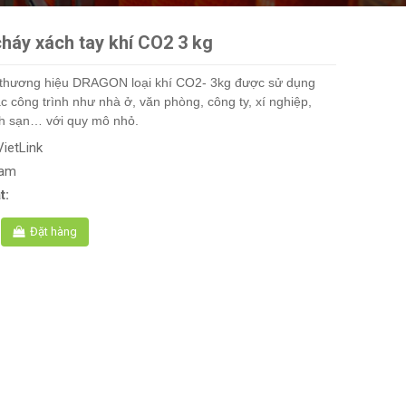
háy xách tay khí CO2 3 kg
 thương hiệu DRAGON loại khí CO2- 3kg được sử dụng
ác công trình như nhà ở, văn phòng, công ty, xí nghiệp,
ch sạn… với quy mô nhỏ.
VietLink
Nam
t:
Đặt hàng