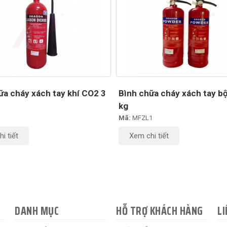
ữa cháy xách tay khí CO2 3
Bình chữa cháy xách tay b
kg
Mã:
MFZL1
i tiết
Xem chi tiết
DANH MỤC
HỖ TRỢ KHÁCH HÀNG
LI