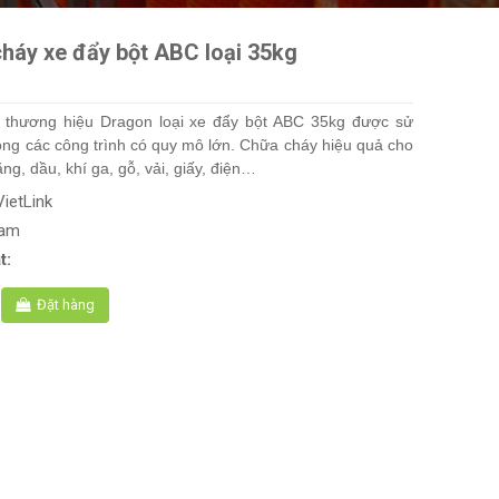
cháy xe đẩy bột ABC loại 35kg
 thương hiệu Dragon loại xe đẩy bột ABC 35kg được sử
rong các công trình có quy mô lớn. Chữa cháy hiệu quả cho
g, dầu, khí ga, gỗ, vải, giấy, điện…
VietLink
Nam
t:
Đặt hàng