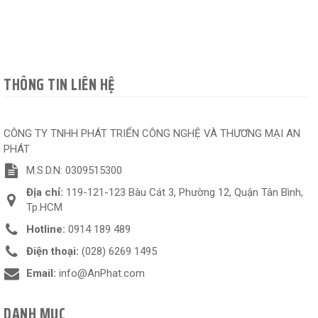
THÔNG TIN LIÊN HỆ
CÔNG TY TNHH PHÁT TRIỂN CÔNG NGHỆ VÀ THƯƠNG MẠI AN
PHÁT
M.S.D.N: 0309515300
Địa chỉ:
119-121-123 Bàu Cát 3, Phường 12, Quận Tân Bình,
Tp.HCM
Hotline:
0914 189 489
Điện thoại:
(028) 6269 1495
Email:
info@AnPhat.com
DANH MỤC