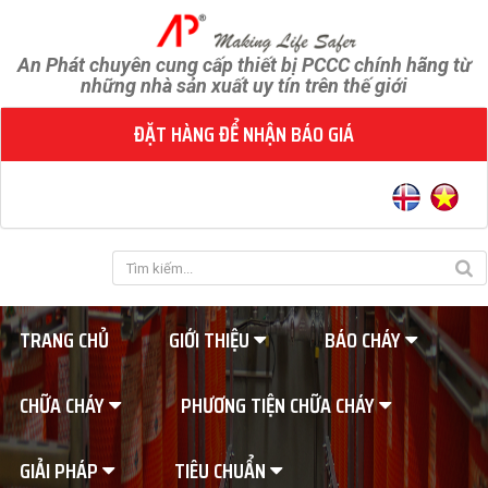
An Phát chuyên cung cấp thiết bị PCCC chính hãng từ
những nhà sản xuất uy tín trên thế giới
ĐẶT HÀNG ĐỂ NHẬN BÁO GIÁ
TRANG CHỦ
GIỚI THIỆU
BÁO CHÁY
CHỮA CHÁY
PHƯƠNG TIỆN CHỮA CHÁY
GIẢI PHÁP
TIÊU CHUẨN