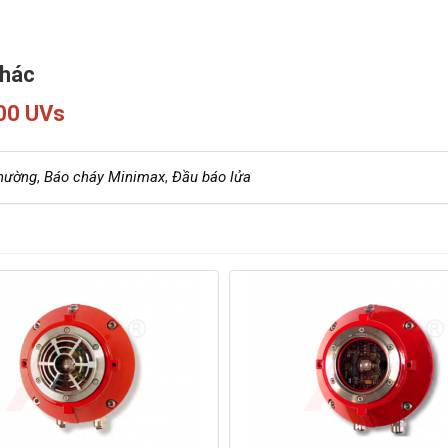
hác
00 UVs
thường
,
Báo cháy Minimax
,
Đầu báo lửa