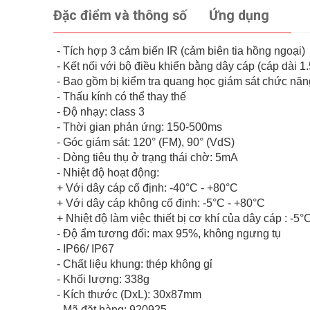
Đặc điểm và thông số
Ứng dụng
- Tích hợp 3 cảm biến IR (cảm biên tia hồng ngoại)
- Kết nối với bộ điều khiển bằng dây cáp (cáp dài 1
- Bao gồm bị kiểm tra quang học giám sát chức nă
- Thấu kính có thể thay thế
- Độ nhạy: class 3
- Thời gian phản ứng: 150-500ms
- Góc giám sát: 120° (FM), 90° (VdS)
- Dòng tiêu thụ ở trạng thái chờ: 5mA
- Nhiệt độ hoạt động:
+ Với dây cáp cố định: -40°C - +80°C
+ Với dây cáp không cố định: -5°C - +80°C
+ Nhiệt độ làm việc thiết bị cơ khí của dây cáp : -5°
- Độ ẩm tương đối: max 95%, không ngưng tụ
- IP66/ IP67
- Chất liệu khung: thép không gỉ
- Khối lượng: 338g
- Kích thước (DxL): 30x87mm
- Mã đặt hàng: 920925