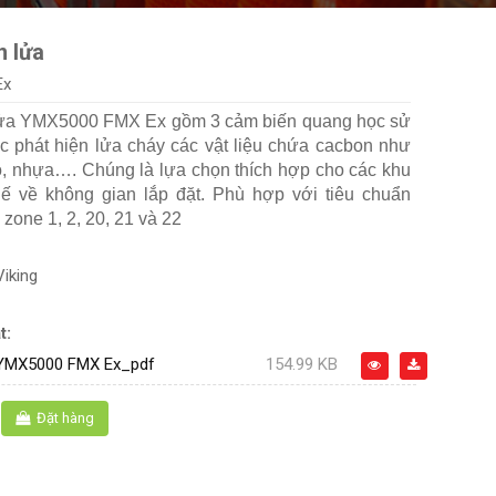
n lửa
Ex
lửa YMX5000 FMX Ex gồm 3 cảm biến quang học sử
ệc phát hiện lửa cháy các vật liệu chứa cacbon như
ỗ, nhựa…. Chúng là lựa chọn thích hợp cho các khu
ế về không gian lắp đặt. Phù hợp với tiêu chuẩn
zone 1, 2, 20, 21 và 22
Viking
t:
 YMX5000 FMX Ex_pdf
154.99 KB
Đặt hàng