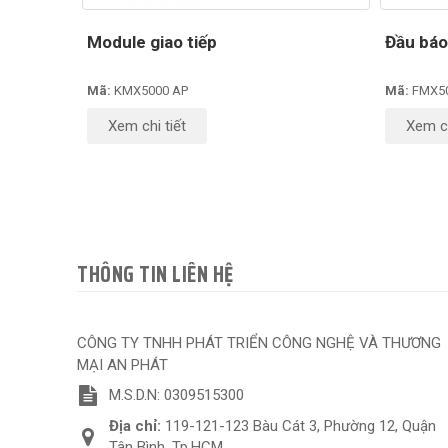
Module giao tiếp
Đầu báo
Mã:
KMX5000 AP
Mã:
FMX5
Xem chi tiết
Xem ch
THÔNG TIN LIÊN HỆ
CÔNG TY TNHH PHÁT TRIỂN CÔNG NGHỆ VÀ THƯƠNG
MẠI AN PHÁT
M.S.D.N: 0309515300
Địa chỉ:
119-121-123 Bàu Cát 3, Phường 12, Quận
Tân Bình, Tp.HCM