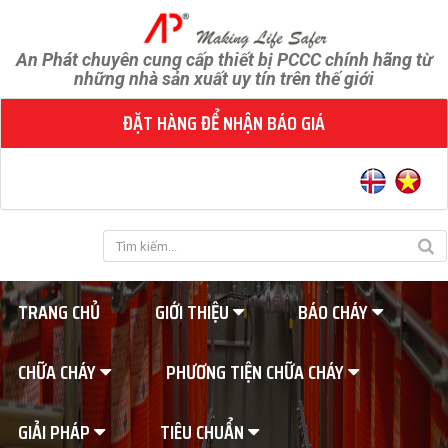
An Phát chuyên cung cấp thiết bị PCCC chính hãng từ
những nhà sản xuất uy tín trên thế giới
ĐẶT HÀNG ĐỂ NHẬN BÁO GIÁ
TRANG CHỦ
GIỚI THIỆU
BÁO CHÁY
CHỮA CHÁY
PHƯƠNG TIỆN CHỮA CHÁY
GIẢI PHÁP
TIÊU CHUẨN