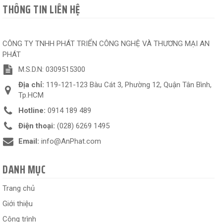
THÔNG TIN LIÊN HỆ
CÔNG TY TNHH PHÁT TRIỂN CÔNG NGHỆ VÀ THƯƠNG MẠI AN
PHÁT
M.S.D.N: 0309515300
Địa chỉ:
119-121-123 Bàu Cát 3, Phường 12, Quận Tân Bình,
Tp.HCM
Hotline:
0914 189 489
Điện thoại:
(028) 6269 1495
Email:
info@AnPhat.com
DANH MỤC
Trang chủ
Giới thiệu
Công trình