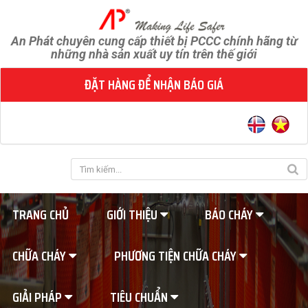
An Phát chuyên cung cấp thiết bị PCCC chính hãng từ
những nhà sản xuất uy tín trên thế giới
ĐẶT HÀNG ĐỂ NHẬN BÁO GIÁ
TRANG CHỦ
GIỚI THIỆU
BÁO CHÁY
CHỮA CHÁY
PHƯƠNG TIỆN CHỮA CHÁY
GIẢI PHÁP
TIÊU CHUẨN