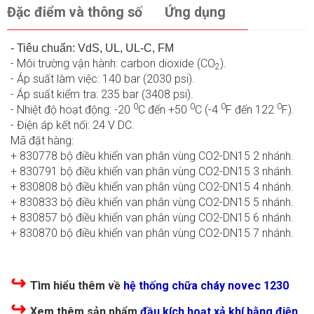
Đặc điểm và thông số
Ứng dụng
- Tiêu chuẩn: VdS, UL, UL-C, FM
- Môi trường vận hành: carbon dioxide (CO
).
2
- Áp suất làm việc: 140 bar (2030 psi).
- Áp suất kiểm tra: 235 bar (3408 psi).
0
0
0
0
- Nhiệt độ hoạt động: -20
C đến +50
C (-4
F đến 122
F).
- Điện áp kết nối: 24 V DC.
Mã đặt hàng:
+
830778 bộ điều khiển van phân vùng CO2-DN15 2 nhánh.
+
830791 bộ điều khiển van phân vùng CO2-DN15 3 nhánh.
+
830808 bộ điều khiển van phân vùng CO2-DN15 4 nhánh.
+
830833 bộ điều khiển van phân vùng CO2-DN15 5 nhánh.
+
830857 bộ điều khiển van phân vùng CO2-DN15 6 nhánh.
+ 830870 bộ điều khiển van phân vùng CO2-DN15 7 nhánh.
↪
Tìm hiểu thêm về
hệ thống chữa cháy novec 1230
↪
Xem thêm sản phẩm
đầu kích hoạt xả khí bằng điện