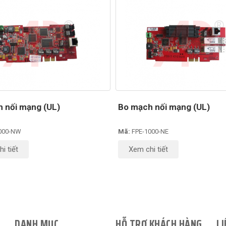
 nối mạng (UL)
Bo mạch nối mạng (UL)
000-NW
Mã:
FPE-1000-NE
i tiết
Xem chi tiết
DANH MỤC
HỖ TRỢ KHÁCH HÀNG
LI