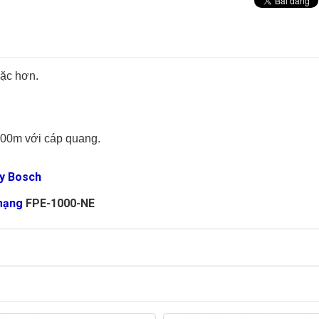
oặc hơn.
000m với cáp quang.
y Bosch
mạng
FPE-1000-NE