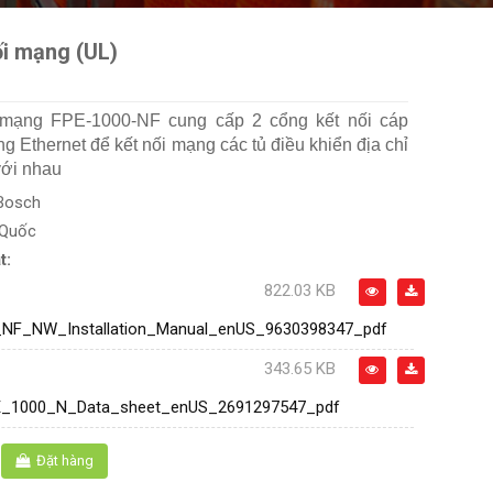
i mạng (UL)
mạng FPE-1000-NF cung cấp 2 cổng kết nối cáp
g Ethernet để kết nối mạng các tủ điều khiển địa chỉ
với nhau
Bosch
 Quốc
t:
822.03 KB
NF_NW_Installation_Manual_enUS_9630398347_pdf
343.65 KB
E_1000_N_Data_sheet_enUS_2691297547_pdf
Đặt hàng