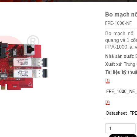
Bo mạch nố
FPE-1000-NF
Bo mạch nối 
quang và 1 cổn
FPA-1000 lại 
Nhà sản xuất:
Xuất xứ:
Trung
Tài liệu kỹ thuậ
FPE_1000_NE_
Datasheet_FP