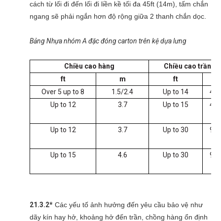
cách từ lối đi đến lối đi liền kề tối đa 45ft (14m), tấm chắn
ngang sẽ phải ngắn hơn độ rộng giữa 2 thanh chắn dọc.
Bảng Nhựa nhóm A đặc đóng carton trên kệ dựa lưng
Chi
ều cao hàng
Chi
ều cao trần
ft
m
ft
m
Over 5 up to 8
1.5/2.4
Up to 14
4.3
Up to 12
3.7
Up to 15
4.6
Up to 12
3.7
Up to 30
9.1
Up to 15
4.6
Up to 30
9.1
21.3.2*
Các yếu tố ảnh hưởng đến yêu cầu bảo vệ như
dãy kín hay hở, khoảng hở đến trần, chồng hàng ổn định