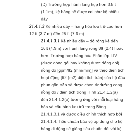
(D) Trường hợp hành lang hẹp hơn 3.5ft
(1.1m), kệ hàng sẽ được coi như kệ nhiều
dãy.
21.4.1.3
Kệ nhiều dãy – hàng hóa lưu trữ cao hơn
12 ft (3.7 m) đến 25 ft (7.6 m).
21.4.1.3.1
Kệ nhiều dãy – độ rộng kệ đến
16ft (4.9m) với hành lang rộng 8ft (2.4) hoặc
hơn. Trường hợp hàng hóa Phân lớp I-IV
(được đóng gói hay không được đóng gói)
nồng độ [gpm/ft2 (mm/min)] và theo diện tích
hoạt động [ft2 (m2) diện tích trần] của hệ đầu
phun gắn trần sẽ được chọn từ đường cong
nồng độ / diện tích trong Hình 21.4.1.2(a)
đến 21.4.1.2(e) tương ứng với mỗi loại hàng
hóa và cấu hình lưu trữ trong Bảng
21.4.1.3.1 và được điều chỉnh thích hợp bởi
21.4.1.4. Tiêu chuẩn bảo vệ áp dụng cho kệ
hàng di động sẽ giống tiêu chuẩn đối với kệ