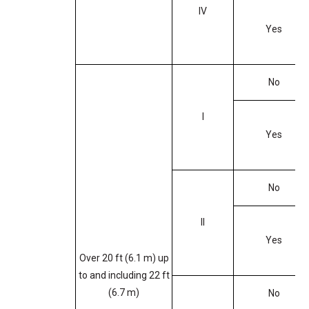
IV
Yes
No
I
Yes
No
II
Yes
Over 20 ft (6.1 m) up
to and including 22 ft
(6.7 m)
No