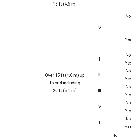
15 ft (4.6 m)
No
IV
Yes
No
I
Yes
No
II
Over 15 ft (4.6 m) up
Yes
to and including
No
20 ft (6.1 m)
III
Yes
No
IV
Yes
No
I
Yes
No