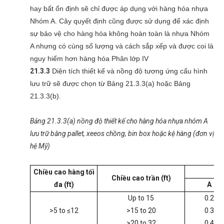
hay bất ổn định sẽ chỉ được áp dụng với hàng hóa nhựa
Nhóm A. Cây quyết định cũng được sử dụng để xác định
sự bảo vệ cho hàng hóa không hoàn toàn là nhựa Nhóm
A nhưng có cùng số lượng và cách sắp xếp và được coi là
nguy hiểm hơn hàng hóa Phân lớp IV
21.3.3
Diện tích thiết kế và nồng độ tương ứng cấu hình
lưu trữ sẽ được chọn từ Bảng 21.3.3(a) hoặc Bảng
21.3.3(b).
Bảng 21.3.3(a) nồng độ thiết kế cho hàng hóa nhựa nhóm A
lưu trữ bằng pallet, xeeos chồng, bin box hoặc kệ hàng (đơn vị
hệ Mỹ)
Chi
ều cao hàng tối
Chi
ều cao trần
(ft)
đa
(ft)
A
Up to 15
0.2
>5 to ≤12
>15 to 20
0.3
>20 to 32
0.4