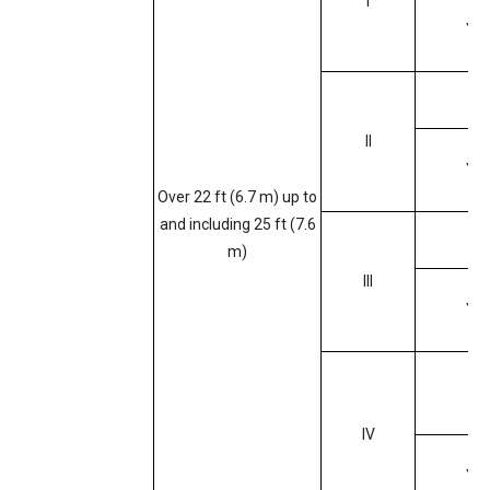
I
Ye
No
II
Ye
Over 22 ft (6.7 m) up to
and including 25 ft (7.6
No
m)
III
Ye
No
IV
Ye