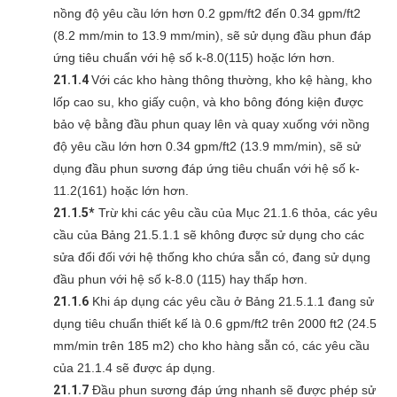
nồng độ yêu cầu lớn hơn 0.2 gpm/ft2 đến 0.34 gpm/ft2
(8.2 mm/min to 13.9 mm/min), sẽ sử dụng đầu phun đáp
ứng tiêu chuẩn với hệ số k-8.0(115) hoặc lớn hơn.
21.1.4
Với các kho hàng thông thường, kho kệ hàng, kho
lốp cao su, kho giấy cuộn, và kho bông đóng kiện được
bảo vệ bằng đầu phun quay lên và quay xuống với nồng
độ yêu cầu lớn hơn 0.34 gpm/ft2 (13.9 mm/min), sẽ sử
dụng đầu phun sương đáp ứng tiêu chuẩn với hệ số k-
11.2(161) hoặc lớn hơn.
21.1.5*
Trừ khi các yêu cầu của Mục 21.1.6 thỏa, các yêu
cầu của Bảng 21.5.1.1 sẽ không được sử dụng cho các
sửa đổi đối với hệ thống kho chứa sẵn có, đang sử dụng
đầu phun với hệ số k-8.0 (115) hay thấp hơn.
21.1.6
Khi áp dụng các yêu cầu ở Bảng 21.5.1.1 đang sử
dụng tiêu chuẩn thiết kế là 0.6 gpm/ft2 trên 2000 ft2 (24.5
mm/min trên 185 m2) cho kho hàng sẵn có, các yêu cầu
của 21.1.4 sẽ được áp dụng.
21.1.7
Đầu phun sương đáp ứng nhanh sẽ được phép sử