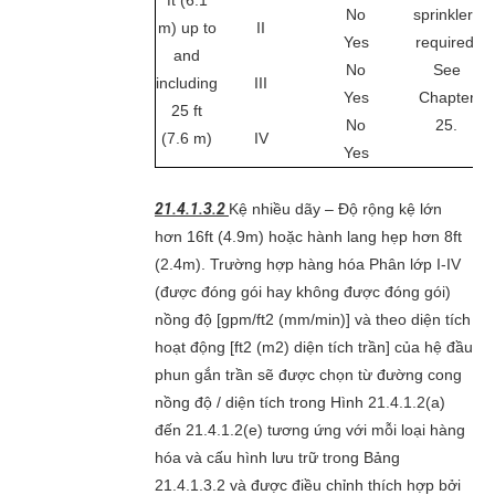
ft (6.1
No
sprinklers
m) up to
II
Yes
required.
and
No
See
including
III
Yes
Chapter
25 ft
No
25.
(7.6 m)
IV
Yes
21.4.1.3.2
Kệ nhiều dãy – Độ rộng kệ lớn
hơn 16ft (4.9m) hoặc hành lang hẹp hơn 8ft
(2.4m). Trường hợp hàng hóa Phân lớp I-IV
(được đóng gói hay không được đóng gói)
nồng độ [gpm/ft2 (mm/min)] và theo diện tích
hoạt động [ft2 (m2) diện tích trần] của hệ đầu
phun gắn trần sẽ được chọn từ đường cong
nồng độ / diện tích trong Hình 21.4.1.2(a)
đến 21.4.1.2(e) tương ứng với mỗi loại hàng
hóa và cấu hình lưu trữ trong Bảng
21.4.1.3.2 và được điều chỉnh thích hợp bởi