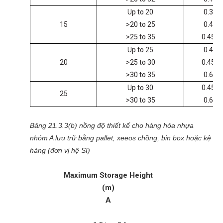
Up to 20
0.3
15
>20 to 25
0.4
>25 to 35
0.45
Up to 25
0.4
20
>25 to 30
0.45
>30 to 35
0.6
Up to 30
0.45
25
>30 to 35
0.6
Bảng 21.3.3(b) nồng độ thiết kế cho hàng hóa nhựa
nhóm A lưu trữ bằng pallet, xeeos chồng, bin box hoặc kệ
hàng (đơn vị hệ SI)
Maximum Storage Height
Ro
(m)
A