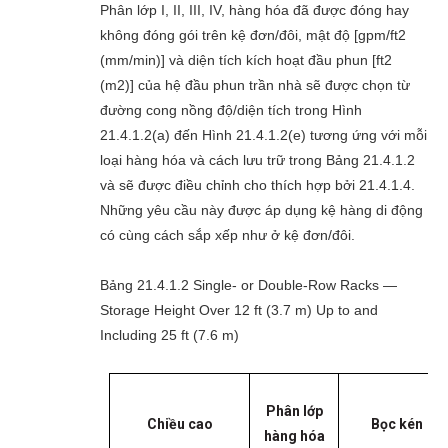
Phân lớp I, II, III, IV, hàng hóa đã được đóng hay
không đóng gói trên kệ đơn/đôi, mật độ [gpm/ft2
(mm/min)] và diện tích kích hoạt đầu phun [ft2
(m2)] của hệ đầu phun trần nhà sẽ được chọn từ
đường cong nồng độ/diện tích trong Hình
21.4.1.2(a) đến Hình 21.4.1.2(e) tương ứng với mỗi
loại hàng hóa và cách lưu trữ trong Bảng 21.4.1.2
và sẽ được điều chỉnh cho thích hợp bởi 21.4.1.4.
Những yêu cầu này được áp dụng kệ hàng di động
có cùng cách sắp xếp như ở kệ đơn/đôi.
Bảng 21.4.1.2 Single- or Double-Row Racks —
Storage Height Over 12 ft (3.7 m) Up to and
Including 25 ft (7.6 m)
Phân lớp
Chiều cao
Bọc kén
hàng hóa