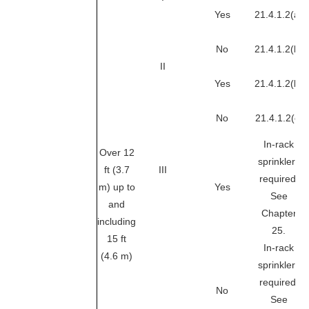
Yes
21.4.1.2(a)
No
21.4.1.2(b)
II
Yes
21.4.1.2(b)
No
21.4.1.2(c)
In-rack
Over 12
sprinklers
ft (3.7
III
required.
m) up to
Yes
See
and
Chapter
including
25.
15 ft
In-rack
(4.6 m)
sprinklers
required.
No
See