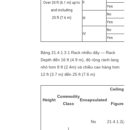
II
Over 20 ft (6.1 m) up to
Yes
and including
No
25 ft (7.6 m)
III
Yes
No
IV
Yes
Bảng 21.4.1.3.1 Rack nhiều dãy — Rack
Depth đến 16 ft (4.9 m), độ rộng rành lang
nhỏ hơn 8 ft (2.4m) và chiều cao hàng hơn
12 ft (3.7 m) đến 25 ft (7.6 m)
Ceiling S
Commodity
Height
Encapsulated
Class
Figure
C
No
21.4.1.2(a)
I