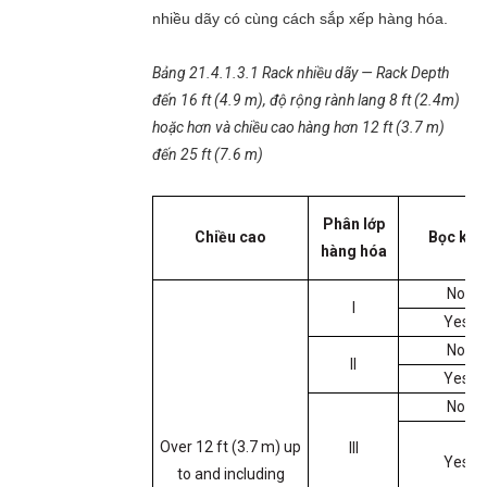
nhiều dãy có cùng cách sắp xếp hàng hóa.
Bảng 21.4.1.3.1 Rack nhiều dãy — Rack Depth
đến 16 ft (4.9 m), độ rộng rành lang 8 ft (2.4m)
hoặc hơn và chiều cao hàng hơn 12 ft (3.7 m)
đến 25 ft (7.6 m)
Phân lớp
Chiều cao
Bọc kén
hàng hóa
No
I
Yes
No
II
Yes
No
Over 12 ft (3.7 m) up
III
Yes
to and including