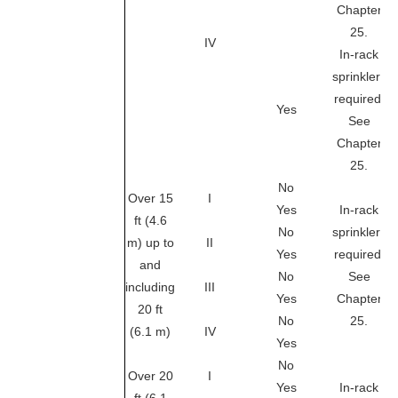
Chapter
25.
IV
In-rack
sprinklers
required.
Yes
See
Chapter
25.
No
Over 15
I
Yes
In-rack
ft (4.6
No
sprinklers
m) up to
II
Yes
required.
and
No
See
including
III
Yes
Chapter
20 ft
No
25.
(6.1 m)
IV
Yes
No
Over 20
I
Yes
In-rack