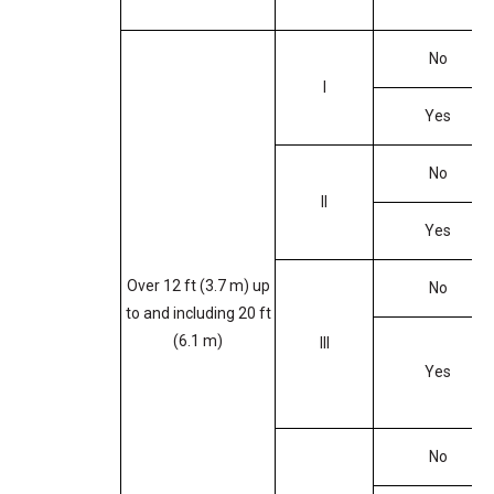
No
I
Yes
No
II
Yes
Over 12 ft (3.7 m) up
No
to and including 20 ft
(6.1 m)
III
Yes
No