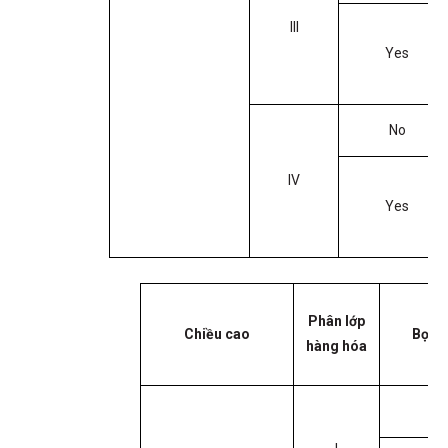
III
Yes
No
IV
Yes
Phân lớp
Chiều cao
Bọc 
hàng hóa
No