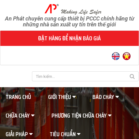
An Phát chuyên cung cấp thiết bị PCCC chính hãng từ
những nhà sản xuất uy tín trên thế giới
ĐẶT HÀNG ĐỂ NHẬN BÁO GIÁ
TRANG CHỦ
GIỚI THIỆU
BÁO CHÁY
CHỮA CHÁY
PHƯƠNG TIỆN CHỮA CHÁY
GIẢI PHÁP
TIÊU CHUẨN