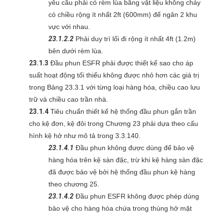
yêu cầu phải có rèm lùa bằng vật liệu không cháy
có chiều rộng ít nhất 2ft (600mm) để ngăn 2 khu
vực với nhau.
23.1.2.2
Phải duy trì lối đi rộng ít nhất 4ft (1.2m)
bên dưới rèm lùa.
23.1.3
Đầu phun ESFR phải được thiết kế sao cho áp
suất hoạt động tối thiểu không được nhỏ hơn các giá trị
trong Bảng 23.3.1 với từng loại hàng hóa, chiều cao lưu
trữ và chiều cao trần nhà.
23.1.4
Tiêu chuẩn thiết kế hệ thống đầu phun gắn trần
cho kệ đơn, kệ đôi trong Chương 23 phải dựa theo cấu
hình kệ hở như mô tả trong 3.3.140.
23.1.4.1
Đầu phun không được dùng để bảo vệ
hàng hóa trên kệ sàn đặc, trừ khi kệ hàng sàn đặc
đã được bảo vệ bởi hệ thống đầu phun kệ hàng
theo chương 25.
23.1.4.2
Đầu phun ESFR không được phép dùng
bảo vệ cho hàng hóa chứa trong thùng hở mặt