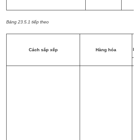
Bảng 23.5.1 tiếp theo
C
lưu
Cách sắp xếp
Hàng hóa
ft