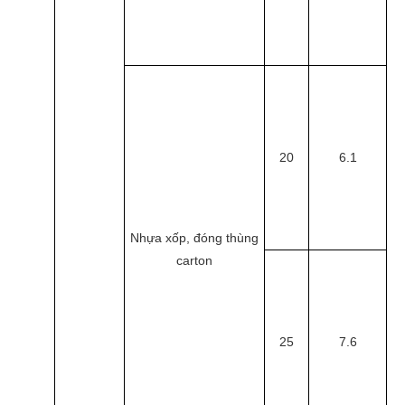
20
6.1
Nhựa xốp, đóng thùng
carton
25
7.6