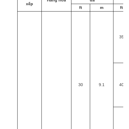
Hàng hóa
đa
xếp
ft
m
ft
35
30
9.1
40