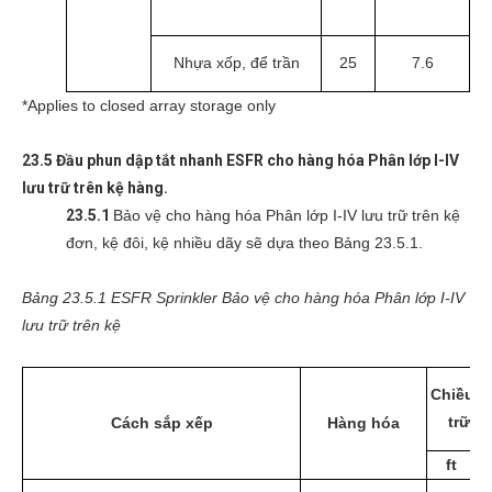
Nhựa xốp, để trần
25
7.6
*Applies to closed array storage only
23.5 Đầu phun dập tắt nhanh ESFR cho hàng hóa Phân lớp I-IV
lưu trữ trên kệ hàng.
23.5.1
Bảo vệ cho hàng hóa Phân lớp I-IV lưu trữ trên kệ
đơn, kệ đôi, kệ nhiều dãy sẽ dựa theo Bảng 23.5.1.
Bảng 23.5.1 ESFR Sprinkler Bảo vệ cho hàng hóa Phân lớp I-IV
lưu trữ trên kệ
Chiều c
trữ tố
Cách sắp xếp
Hàng hóa
ft