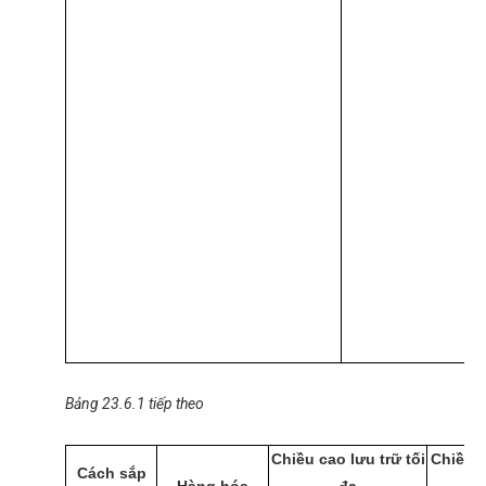
Bảng 23.6.1 tiếp theo
Chiều cao lưu trữ tối
Chiều c
Cách sắp