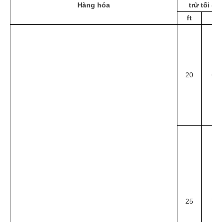
Hàng hóa
trữ tối đa
ft
m
20
6.1
25
7.6