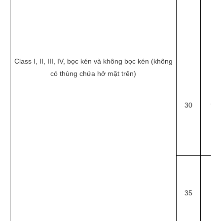
Class I, II, III, IV, bọc kén và không bọc kén (không
có thùng chứa hở mặt trên)
30
9.1
35
11