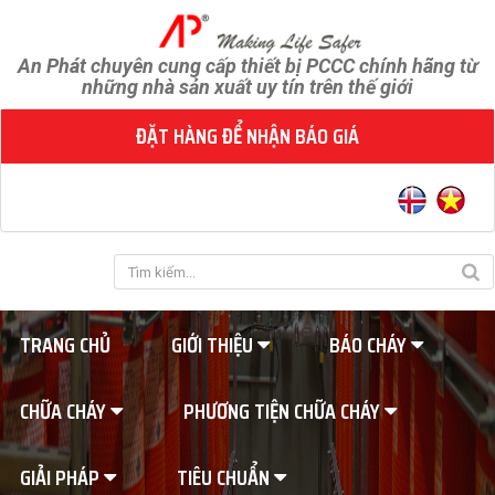
An Phát chuyên cung cấp thiết bị PCCC chính hãng từ
những nhà sản xuất uy tín trên thế giới
ĐẶT HÀNG ĐỂ NHẬN BÁO GIÁ
TRANG CHỦ
GIỚI THIỆU
BÁO CHÁY
CHỮA CHÁY
PHƯƠNG TIỆN CHỮA CHÁY
GIẢI PHÁP
TIÊU CHUẨN