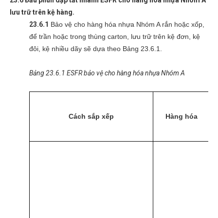
23.6 Đầu phun dập tắt nhanh ESFR cho hàng hóa nhựa Nhóm A
lưu trữ trên kệ hàng.
23.6.1
Bảo vệ cho hàng hóa nhựa Nhóm A rắn hoặc xốp,
để trần hoặc trong thùng carton, lưu trữ trên kệ đơn, kệ
đôi, kệ nhiều dãy sẽ dựa theo Bảng 23.6.1.
Bảng 23.6.1 ESFR bảo vệ cho hàng hóa nhựa Nhóm A
C
Cách sắp xếp
Hàng hóa