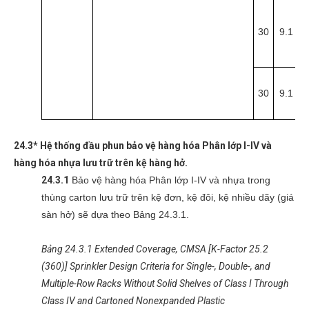
30
9.1
3
30
9.1
3
24.3* Hệ thống đầu phun bảo vệ hàng hóa Phân lớp I-IV và
hàng hóa nhựa lưu trữ trên kệ hàng hở.
24.3.1
Bảo vệ hàng hóa Phân lớp I-IV và nhựa trong
thùng carton lưu trữ trên kệ đơn, kệ đôi, kệ nhiều dãy (giá
sàn hở) sẽ dựa theo Bảng 24.3.1.
Bảng 24.3.1 Extended Coverage, CMSA [K-Factor 25.2
(360)] Sprinkler Design Criteria for Single-, Double-, and
Multiple-Row Racks Without Solid Shelves of Class I Through
Class IV and Cartoned Nonexpanded Plastic