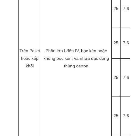
25
7.6
3
25
7.6
3
Trên Pallet
Phân lớp I đến IV, bọc kén hoặc
hoặc xếp
không bọc kén, và nhựa đặc đóng
khối
thùng carton
25
7.6
3
25
7.6
3