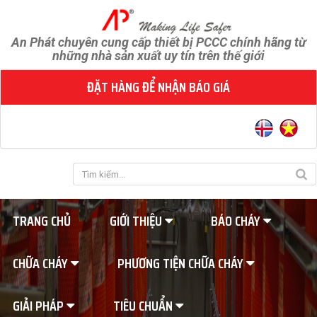
An Phát chuyên cung cấp thiết bị PCCC chính hãng từ
những nhà sản xuất uy tín trên thế giới
ĐẶT HÀNG ĐỂ NHẬN BÁO GIÁ
TRANG CHỦ
GIỚI THIỆU
BÁO CHÁY
CHỮA CHÁY
PHƯƠNG TIỆN CHỮA CHÁY
GIẢI PHÁP
TIÊU CHUẨN