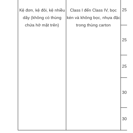
25
7
Kệ đơn, kệ đôi, kệ nhiều
Class I đến Class IV, bọc
dãy (không có thùng
kén và không bọc, nhựa đặc
chứa hở mặt trên)
trong thùng carton
25
7
25
7
30
9
30
9