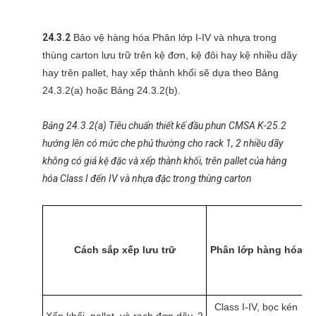
24.3.2
Bảo vệ hàng hóa Phân lớp I-IV và nhựa trong
thùng carton lưu trữ trên kệ đơn, kệ đôi hay kệ nhiều dãy
hay trên pallet, hay xếp thành khối sẽ dựa theo Bảng
24.3.2(a) hoặc Bảng 24.3.2(b).
Bảng 24.3.2(a) Tiêu chuẩn thiết kế đầu phun CMSA K-25.2
hướng lên có mức che phủ thường cho rack 1, 2 nhiều dãy
không có giá kệ đặc và xếp thành khối, trên pallet của hàng
hóa Class I đến IV và nhựa đặc trong thùng carton
C
Cách sắp xếp lưu trữ
Phân lớp hàng hóa
lư
f
Class I-IV, bọc kén