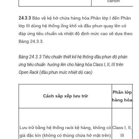
carton
24.3.3
Bảo vệ kệ hở chứa hàng hóa Phân lớp I đến Phân
lớp III dùng hệ thống ống khô và đầu phun quay lên có
đáp ứng tiêu chuẩn và nhiệt độ định mức cao sẽ dựa theo
Bảng 24.3.3.
Bảng 24.3.3 Tiêu chuẩn thiết kế hệ thống đầu phun độ phản
ứng tiêu chuẩn hướng lên cho hàng hóa Class I, II, III trên
Open Rack (đầu phun mức nhiệt dộ cao)
Ch
Phân lớp
Cách sắp xếp lưu trữ
lưu
hàng hóa
ft
35
Lưu trữ bằng hệ thống rack kệ hàng, không có
Class I, II,
giá đặc kín (không có thùng chứa hở mặt trên)
III