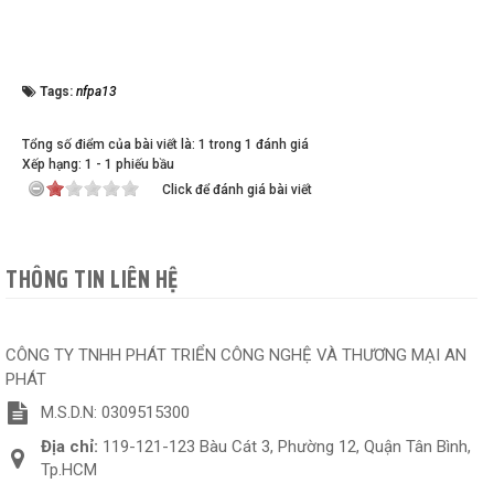
Tags:
nfpa13
Tổng số điểm của bài viết là: 1 trong 1 đánh giá
Xếp hạng:
1
-
1
phiếu bầu
Click để đánh giá bài viết
THÔNG TIN LIÊN HỆ
CÔNG TY TNHH PHÁT TRIỂN CÔNG NGHỆ VÀ THƯƠNG MẠI AN
PHÁT
M.S.D.N: 0309515300
Địa chỉ:
119-121-123 Bàu Cát 3, Phường 12, Quận Tân Bình,
Tp.HCM