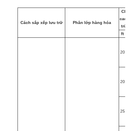
Chiề
cao l
Cách sắp xếp lưu trữ
Phân lớp hàng hóa
trữ t
ft
20
6
20
6
25
7