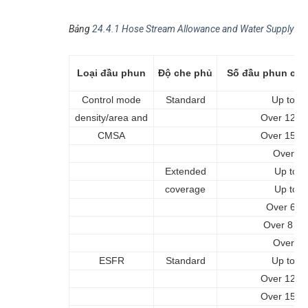
Bảng
24.4.1 Hose Stream Allowance and Water Supply
Loại đầu phun
Độ che phủ
Số đầu phun cho 
Control mode
Standard
Up to 1
density/area and
Over 12 to
CMSA
Over 15 to
Over 25
Extended
Up to 6
coverage
Up to 8
Over 6 to
Over 8 to
Over 12
ESFR
Standard
Up to 1
Over 12 to
Over 15 to