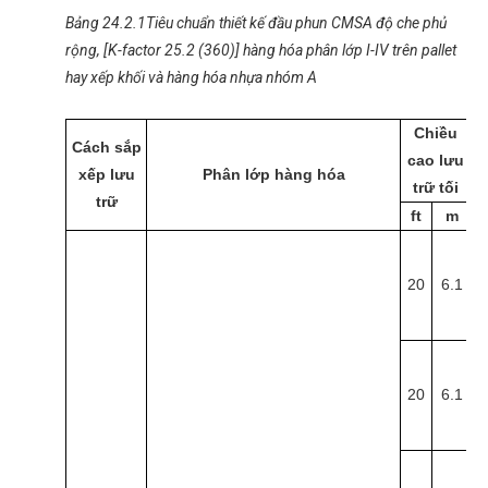
Bảng 24.2.1Tiêu chuẩn thiết kế đầu phun CMSA độ che phủ
rộng, [K-factor 25.2 (360)] hàng hóa phân lớp I-IV trên pallet
hay xếp khối và hàng hóa nhựa nhóm A
Chiều
Cách sắp
cao lưu
c
xếp lưu
Phân lớp hàng hóa
trữ tối
trữ
ft
m
f
20
6.1
3
20
6.1
3