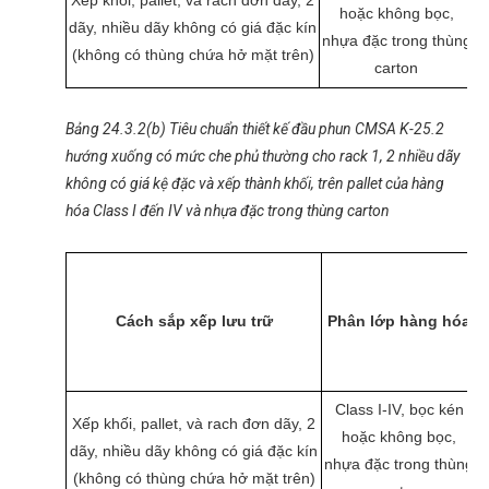
Xếp khối, pallet, và rach đơn dãy, 2
hoặc không bọc,
dãy, nhiều dãy không có giá đặc kín
2
nhựa đặc trong thùng
(không có thùng chứa hở mặt trên)
carton
Bảng 24.3.2(b) Tiêu chuẩn thiết kế đầu phun CMSA K-25.2
hướng xuống có mức che phủ thường cho rack 1, 2 nhiều dãy
không có giá kệ đặc và xếp thành khối, trên pallet của hàng
hóa Class I đến IV và nhựa đặc trong thùng carton
Cách sắp xếp lưu trữ
Phân lớp hàng hóa
l
f
Class I-IV, bọc kén
Xếp khối, pallet, và rach đơn dãy, 2
hoặc không bọc,
dãy, nhiều dãy không có giá đặc kín
2
nhựa đặc trong thùng
(không có thùng chứa hở mặt trên)