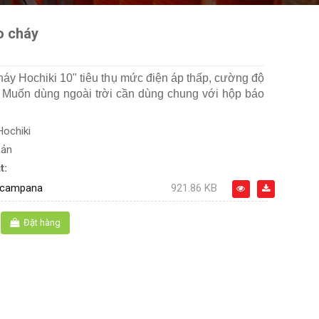
o cháy
áy Hochiki 10" tiêu thụ mức điện áp thấp, cường độ
 Muốn dùng ngoài trời cần dùng chung với hộp báo
Hochiki
Bản
t:
_campana
921.86 KB
Đặt hàng