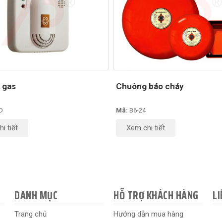
 gas
Chuông báo cháy
D
Mã:
B6-24
i tiết
Xem chi tiết
DANH MỤC
HỖ TRỢ KHÁCH HÀNG
LI
Trang chủ
Hướng dẫn mua hàng