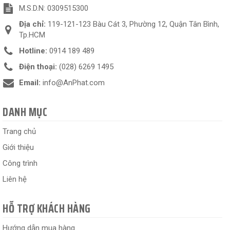
M.S.D.N: 0309515300
Địa chỉ:
119-121-123 Bàu Cát 3, Phường 12, Quận Tân Bình,
Tp.HCM
Hotline:
0914 189 489
Điện thoại:
(028) 6269 1495
Email:
info@AnPhat.com
DANH MỤC
Trang chủ
Giới thiệu
Công trình
Liên hệ
HỖ TRỢ KHÁCH HÀNG
Hướng dẫn mua hàng