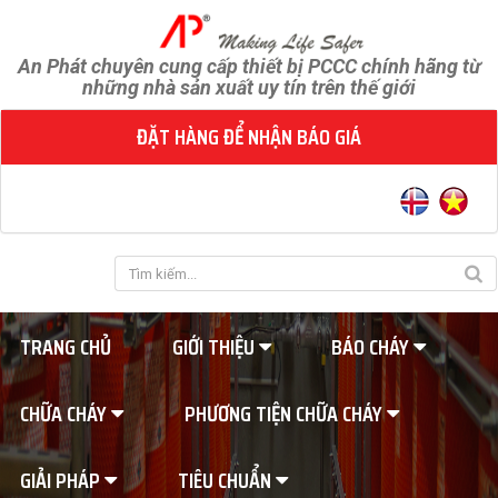
An Phát chuyên cung cấp thiết bị PCCC chính hãng từ
những nhà sản xuất uy tín trên thế giới
ĐẶT HÀNG ĐỂ NHẬN BÁO GIÁ
TRANG CHỦ
GIỚI THIỆU
BÁO CHÁY
CHỮA CHÁY
PHƯƠNG TIỆN CHỮA CHÁY
GIẢI PHÁP
TIÊU CHUẨN