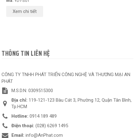
Mã:
YDT-S01
Xem chi tiết
THÔNG TIN LIÊN HỆ
CÔNG TY TNHH PHÁT TRIỂN CÔNG NGHỆ VÀ THƯƠNG MẠI AN
PHÁT
M.S.D.N: 0309515300
Địa chỉ:
119-121-123 Bàu Cát 3, Phường 12, Quận Tân Bình,
Tp.HCM
Hotline:
0914 189 489
Điện thoại:
(028) 6269 1495
Email:
info@AnPhat.com