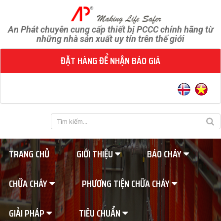
An Phát chuyên cung cấp thiết bị PCCC chính hãng từ
những nhà sản xuất uy tín trên thế giới
ĐẶT HÀNG ĐỂ NHẬN BÁO GIÁ
TRANG CHỦ
GIỚI THIỆU
BÁO CHÁY
CHỮA CHÁY
PHƯƠNG TIỆN CHỮA CHÁY
GIẢI PHÁP
TIÊU CHUẨN