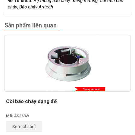
Từ khóa:
Hệ thống báo cháy thông thường
,
Còi đèn báo
cháy
,
Báo cháy Aritech
Sản phẩm liên quan
Còi báo cháy dạng đế
Mã:
AS368W
Xem chi tiết