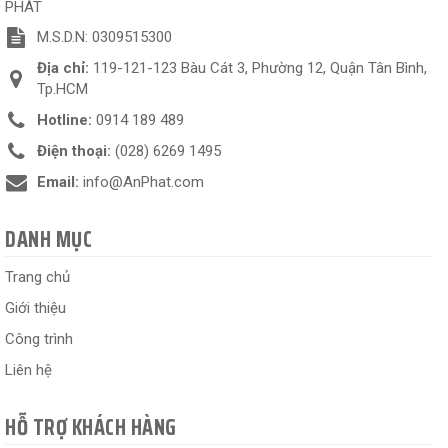
PHÁT
M.S.D.N: 0309515300
Địa chỉ:
119-121-123 Bàu Cát 3, Phường 12, Quận Tân Bình,
Tp.HCM
Hotline:
0914 189 489
Điện thoại:
(028) 6269 1495
Email:
info@AnPhat.com
DANH MỤC
Trang chủ
Giới thiệu
Công trình
Liên hệ
HỖ TRỢ KHÁCH HÀNG