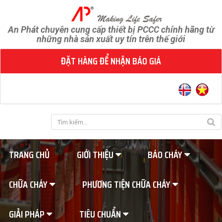
An Phát chuyên cung cấp thiết bị PCCC chính hãng từ
những nhà sản xuất uy tín trên thế giới
ĐẶT HÀNG ĐỂ NHẬN BÁO GIÁ
TRANG CHỦ
GIỚI THIỆU
BÁO CHÁY
CHỮA CHÁY
PHƯƠNG TIỆN CHỮA CHÁY
GIẢI PHÁP
TIÊU CHUẨN