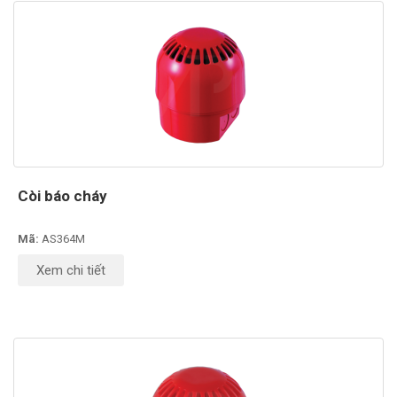
Còi báo cháy
Mã:
AS364M
Xem chi tiết