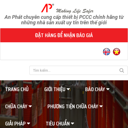
An Phát chuyên cung cấp thiết bị PCCC chính hãng từ
những nhà sản xuất uy tín trên thế giới
ĐẶT HÀNG ĐỂ NHẬN BÁO GIÁ
TRANG CHỦ
GIỚI THIỆU
BÁO CHÁY
CHỮA CHÁY
PHƯƠNG TIỆN CHỮA CHÁY
GIẢI PHÁP
TIÊU CHUẨN