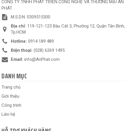
CÔNG TY TNHH PHÁT TRIỂN CÔNG NGHỆ VÀ THƯƠNG MẠI AN
PHÁT
M.S.D.N: 0309515300
Địa chỉ:
119-121-123 Bàu Cát 3, Phường 12, Quận Tân Bình,
Tp.HCM
Hotline:
0914 189 489
Điện thoại:
(028) 6269 1495
Email:
info@AnPhat.com
DANH MỤC
Trang chủ
Giới thiệu
Công trình
Liên hệ