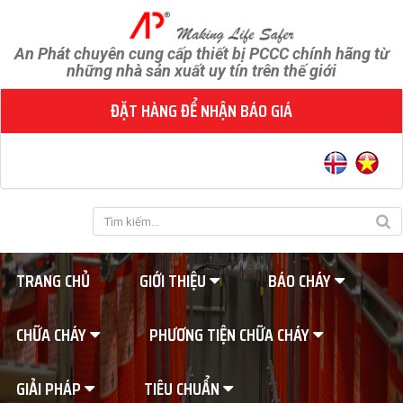
An Phát chuyên cung cấp thiết bị PCCC chính hãng từ
những nhà sản xuất uy tín trên thế giới
ĐẶT HÀNG ĐỂ NHẬN BÁO GIÁ
TRANG CHỦ
GIỚI THIỆU
BÁO CHÁY
CHỮA CHÁY
PHƯƠNG TIỆN CHỮA CHÁY
GIẢI PHÁP
TIÊU CHUẨN