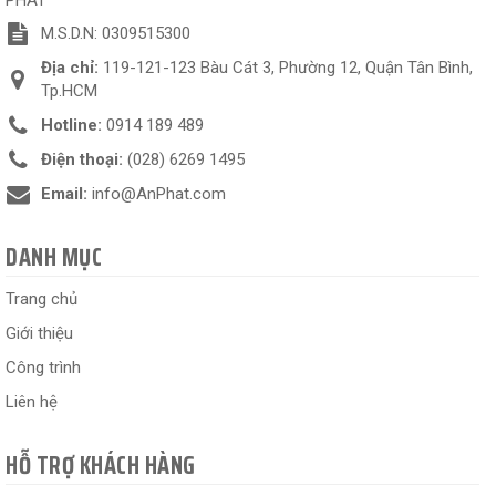
M.S.D.N: 0309515300
Địa chỉ:
119-121-123 Bàu Cát 3, Phường 12, Quận Tân Bình,
Tp.HCM
Hotline:
0914 189 489
Điện thoại:
(028) 6269 1495
Email:
info@AnPhat.com
DANH MỤC
Trang chủ
Giới thiệu
Công trình
Liên hệ
HỖ TRỢ KHÁCH HÀNG