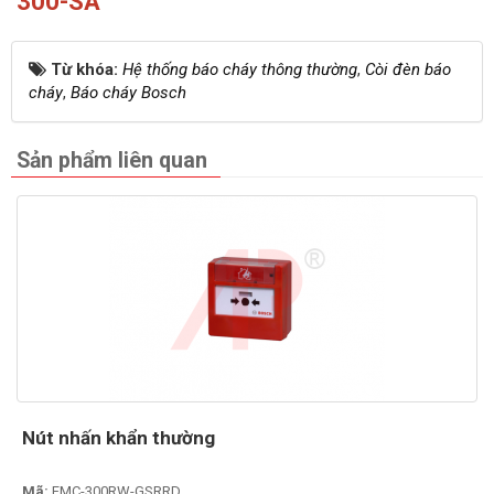
300-SA
Từ khóa:
Hệ thống báo cháy thông thường
,
Còi đèn báo
cháy
,
Báo cháy Bosch
Sản phẩm liên quan
Nút nhấn khẩn thường
Mã:
FMC-300RW-GSRRD