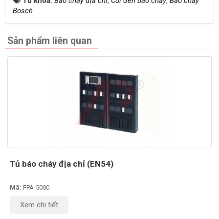
Từ khóa:
Báo cháy địa chỉ
,
Còi đèn báo cháy
,
Báo cháy
Bosch
Sản phẩm liên quan
Tủ báo cháy địa chỉ (EN54)
Mã:
FPA-5000
Xem chi tiết