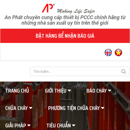
An Phát chuyên cung cấp thiết bị PCCC chính hãng từ
những nhà sản xuất uy tín trên thế giới
ĐẶT HÀNG ĐỂ NHẬN BÁO GIÁ
TRANG CHỦ
GIỚI THIỆU
BÁO CHÁY
CHỮA CHÁY
PHƯƠNG TIỆN CHỮA CHÁY
GIẢI PHÁP
TIÊU CHUẨN