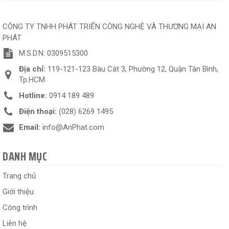
CÔNG TY TNHH PHÁT TRIỂN CÔNG NGHỆ VÀ THƯƠNG MẠI AN
PHÁT
M.S.D.N: 0309515300
Địa chỉ:
119-121-123 Bàu Cát 3, Phường 12, Quận Tân Bình,
Tp.HCM
Hotline:
0914 189 489
Điện thoại:
(028) 6269 1495
Email:
info@AnPhat.com
DANH MỤC
Trang chủ
Giới thiệu
Công trình
Liên hệ