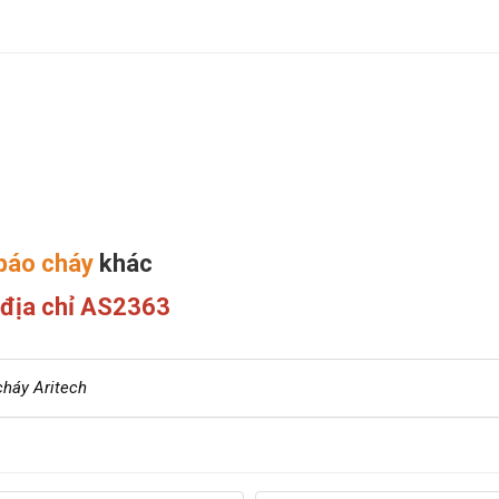
báo cháy
khác
 địa chỉ AS2363
cháy Aritech