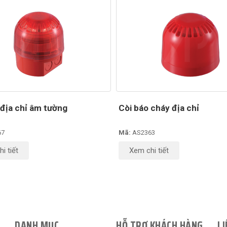
 địa chỉ âm tường
Còi báo cháy địa chỉ
67
Mã:
AS2363
i tiết
Xem chi tiết
DANH MỤC
HỖ TRỢ KHÁCH HÀNG
LI