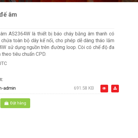
 đế âm
ế âm AS2364W là thiết bị báo cháy bằng âm thanh có
u chứa toàn bộ dây kế nối, cho phép dễ dàng tháo lắm
64W sử dụng nguồn trên đường loop. Còi có chế độ đa
 theo tiêu chuẩn CPD.
UTC
t:
n-admin
691.58 KB
Đặt hàng