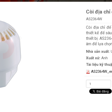
Còi địa chỉ
AS2364W
Còi địa chỉ đ
thiết kế đế sâ
thiết bị. AS23
âm để lựa chọn
Nhà sản xuất:
Xuất xứ:
Anh
Tài liệu kỹ thuậ
AS2364W_e