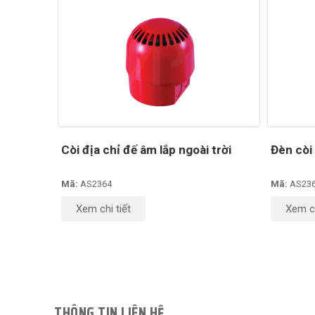
Còi địa chỉ đế âm lắp ngoài trời
Đèn còi
Mã:
AS2364
Mã:
AS23
Xem chi tiết
Xem ch
THÔNG TIN LIÊN HỆ