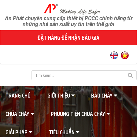
An Phát chuyên cung cấp thiết bị PCCC chính hãng từ
những nhà sản xuất uy tín trên thế giới
ĐẶT HÀNG ĐỂ NHẬN BÁO GIÁ
TRANG CHỦ
GIỚI THIỆU
BÁO CHÁY
CHỮA CHÁY
PHƯƠNG TIỆN CHỮA CHÁY
GIẢI PHÁP
TIÊU CHUẨN