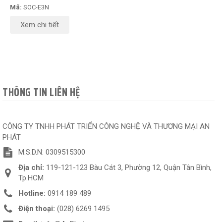
Mã:
SOC-E3N
Xem chi tiết
THÔNG TIN LIÊN HỆ
CÔNG TY TNHH PHÁT TRIỂN CÔNG NGHỆ VÀ THƯƠNG MẠI AN
PHÁT
M.S.D.N: 0309515300
Địa chỉ:
119-121-123 Bàu Cát 3, Phường 12, Quận Tân Bình,
Tp.HCM
Hotline:
0914 189 489
Điện thoại:
(028) 6269 1495