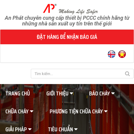
An Phát chuyên cung cấp thiết bị PCCC chính hãng từ
những nhà sản xuất uy tín trên thế giới
ĐẶT HÀNG ĐỂ NHẬN BÁO GIÁ
TRANG CHỦ
GIỚI THIỆU
BÁO CHÁY
CHỮA CHÁY
PHƯƠNG TIỆN CHỮA CHÁY
GIẢI PHÁP
TIÊU CHUẨN