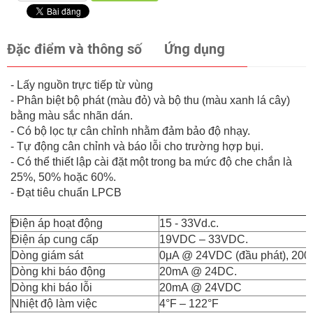
Đặc điểm và thông số
Ứng dụng
- Lấy nguồn trực tiếp từ vùng
- Phân biệt bộ phát (màu đỏ) và bộ thu (màu xanh lá cây)
bằng màu sắc nhãn dán.
- Có bộ lọc tự cân chỉnh nhằm đảm bảo độ nhạy.
- Tự động cân chỉnh và báo lỗi cho trường hợp bụi.
- Có thể thiết lập cài đặt một trong ba mức độ che chắn là
25%, 50% hoặc 60%.
- Đạt tiêu chuẩn LPCB
Điện áp hoạt động
15 - 33Vd.c.
Điện áp cung cấp
19VDC – 33VDC.
Dòng giám sát
0μA @ 24VDC (đầu phát), 20
Dòng khi báo động
20mA @ 24DC.
Dòng khi báo lỗi
20mA @ 24VDC
Nhiệt độ làm việc
4°F – 122°F