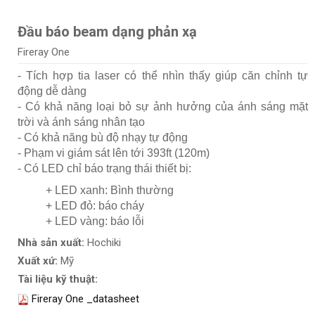
Đầu báo beam dạng phản xạ
Fireray One
- Tích hợp tia laser có thể nhìn thấy giúp căn chỉnh tự
động dễ dàng
- Có khả năng loại bỏ sự ảnh hưởng của ánh sáng mặt
trời và ánh sáng nhân tạo
- Có khả năng bù độ nhạy tự động
- Phạm vi giám sát lên tới 393ft (120m)
- Có LED chỉ báo trạng thái thiết bị:
+ LED xanh: Bình thường
+ LED đỏ: báo cháy
+ LED vàng: báo lỗi
Nhà sản xuất:
Hochiki
Xuất xứ:
Mỹ
Tài liệu kỹ thuật:
Fireray One _datasheet