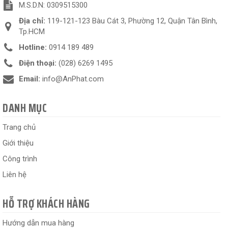
M.S.D.N: 0309515300
Địa chỉ:
119-121-123 Bàu Cát 3, Phường 12, Quận Tân Bình,
Tp.HCM
Hotline:
0914 189 489
Điện thoại:
(028) 6269 1495
Email:
info@AnPhat.com
DANH MỤC
Trang chủ
Giới thiệu
Công trình
Liên hệ
HỖ TRỢ KHÁCH HÀNG
Hướng dẫn mua hàng