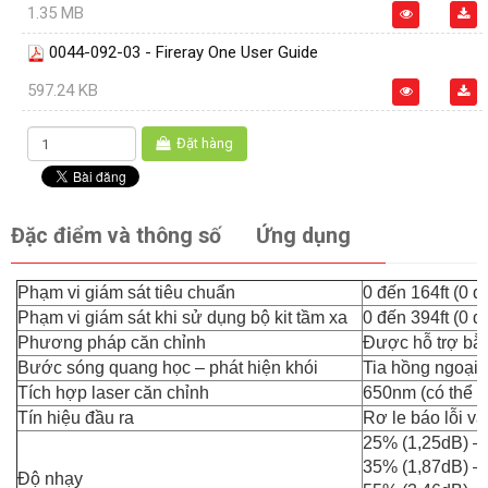
1.35 MB
0044-092-03 - Fireray One User Guide
597.24 KB
Đặt hàng
Đặc điểm và thông số
Ứng dụng
Phạm vi giám sát tiêu chuẩn
0 đến 164ft (0 
Phạm vi giám sát khi sử dụng bộ kit tầm xa
0 đến 394ft (0 
Phương pháp căn chỉnh
Được hỗ trợ bằn
Bước sóng quang học – phát hiện khói
Tia hồng ngoại 
Tích hợp laser căn chỉnh
650nm (có thể n
Tín hiệu đầu ra
Rơ le báo lỗi 
25% (1,25dB) –
35% (1,87dB) – 
Độ nhạy