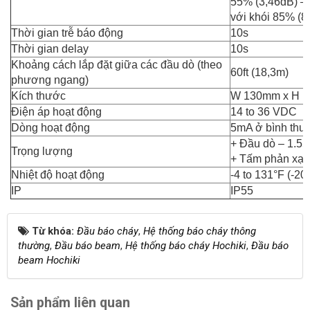
55% (3,46dB) –
với khói 85% (8
Thời gian trễ báo động
10s
Thời gian delay
10s
Khoảng cách lắp đặt giữa các đầu dò (theo
60ft (18,3m)
phương ngang)
Kích thước
W 130mm x H 
Điện áp hoạt động
14 to 36 VDC
Dòng hoạt động
5mA ở bình thườ
+ Đầu dò – 1.55l
Trọng lượng
+ Tấm phản xạ –
Nhiệt độ hoạt động
-4 to 131°F (-20
IP
IP55
Từ khóa:
Đầu báo cháy
,
Hệ thống báo cháy thông
thường
,
Đầu báo beam
,
Hệ thống báo cháy Hochiki
,
Đầu báo
beam Hochiki
Sản phẩm liên quan