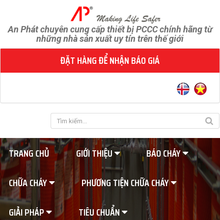
An Phát chuyên cung cấp thiết bị PCCC chính hãng từ
những nhà sản xuất uy tín trên thế giới
ĐẶT HÀNG ĐỂ NHẬN BÁO GIÁ
TRANG CHỦ
GIỚI THIỆU
BÁO CHÁY
CHỮA CHÁY
PHƯƠNG TIỆN CHỮA CHÁY
GIẢI PHÁP
TIÊU CHUẨN