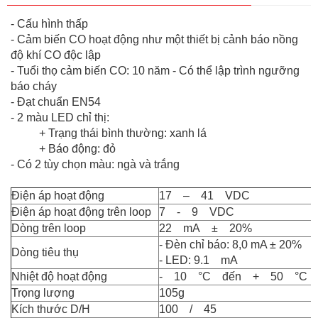
- Cấu hình thấp
- Cảm biến CO hoạt động như một thiết bị cảnh báo nồng
độ khí CO độc lập
- Tuổi thọ cảm biến CO: 10 năm - Có thể lập trình ngưỡng
báo cháy
- Đạt chuẩn EN54
- 2 màu LED chỉ thị:
+ Trạng thái bình thường: xanh lá
+ Báo động: đỏ
- Có 2 tùy chọn màu: ngà và trắng
Điện áp hoạt động
17 – 41 VDC
Điện áp hoạt động trên loop
7 - 9 VDC
Dòng trên loop
22 mA ± 20%
- Đèn chỉ báo: 8,0 mA ± 20%
Dòng tiêu thụ
- LED: 9.1 mA
Nhiệt độ hoạt động
- 10 °C đến + 50 °C
Trọng lượng
105g
Kích thước D/H
100 / 45