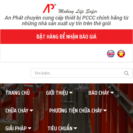
An Phát chuyên cung cấp thiết bị PCCC chính hãng từ
những nhà sản xuất uy tín trên thế giới
ĐẶT HÀNG ĐỂ NHẬN BÁO GIÁ
TRANG CHỦ
GIỚI THIỆU
BÁO CHÁY
CHỮA CHÁY
PHƯƠNG TIỆN CHỮA CHÁY
GIẢI PHÁP
TIÊU CHUẨN