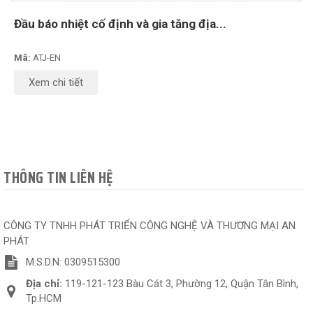
Đầu báo nhiệt cố định và gia tăng địa...
Mã:
ATJ-EN
Xem chi tiết
THÔNG TIN LIÊN HỆ
CÔNG TY TNHH PHÁT TRIỂN CÔNG NGHỆ VÀ THƯƠNG MẠI AN
PHÁT
M.S.D.N: 0309515300
Địa chỉ:
119-121-123 Bàu Cát 3, Phường 12, Quận Tân Bình,
Tp.HCM