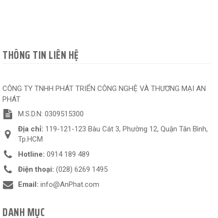
THÔNG TIN LIÊN HỆ
CÔNG TY TNHH PHÁT TRIỂN CÔNG NGHỆ VÀ THƯƠNG MẠI AN
PHÁT
M.S.D.N: 0309515300
Địa chỉ:
119-121-123 Bàu Cát 3, Phường 12, Quận Tân Bình,
Tp.HCM
Hotline:
0914 189 489
Điện thoại:
(028) 6269 1495
Email:
info@AnPhat.com
DANH MỤC