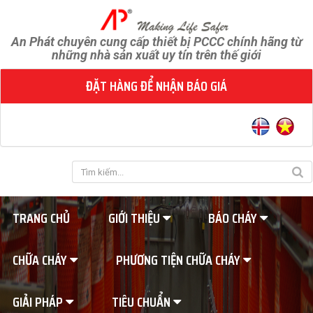
An Phát chuyên cung cấp thiết bị PCCC chính hãng từ
những nhà sản xuất uy tín trên thế giới
ĐẶT HÀNG ĐỂ NHẬN BÁO GIÁ
TRANG CHỦ
GIỚI THIỆU
BÁO CHÁY
CHỮA CHÁY
PHƯƠNG TIỆN CHỮA CHÁY
GIẢI PHÁP
TIÊU CHUẨN