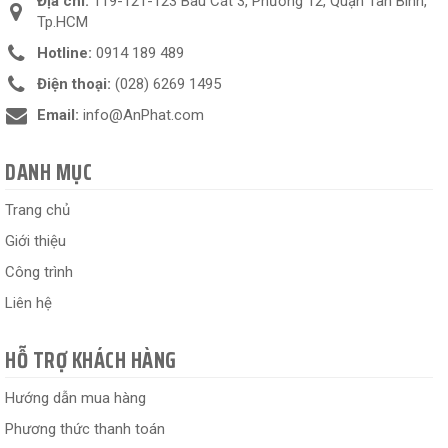
Địa chỉ:
119-121-123 Bàu Cát 3, Phường 12, Quận Tân Bình,
Tp.HCM
Hotline:
0914 189 489
Điện thoại:
(028) 6269 1495
Email:
info@AnPhat.com
DANH MỤC
Trang chủ
Giới thiệu
Công trình
Liên hệ
HỖ TRỢ KHÁCH HÀNG
Hướng dẫn mua hàng
Phương thức thanh toán