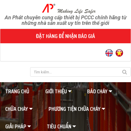
An Phát chuyên cung cấp thiết bị PCCC chính hãng từ
những nhà sản xuất uy tín trên thế giới
ĐẶT HÀNG ĐỂ NHẬN BÁO GIÁ
TRANG CHỦ
GIỚI THIỆU
BÁO CHÁY
CHỮA CHÁY
PHƯƠNG TIỆN CHỮA CHÁY
GIẢI PHÁP
TIÊU CHUẨN