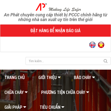
An Phát chuyên cung cấp thiết bị PCCC chính hãng từ
những nhà sản xuất uy tín trên thế giới
ĐẶT HÀNG ĐỂ NHẬN BÁO GIÁ
TRANG CHỦ
GIỚI THIỆU
BÁO CHÁY
CHỮA CHÁY
PHƯƠNG TIỆN CHỮA CHÁY
GIẢI PHÁP
TIÊU CHUẨN