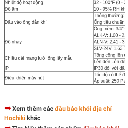
Nhiệt độ hoạt động
32 - 100°F (0 - 3
Độ ẩm
10 - 95% RH khô
Thông thường: 2
Đầu vào ống dẫn khí
Ống tiêu chuẩn M
Ống mềm: 3/4” 
ALK-V: 1.00 - 2.0
Độ nhạy
ALN-V: 2.41 - 3.0
SLV-24V: 1.63 %/
Tổng cộng lên đế
Chiều dài mạng lưới ống lấy mẫu
Lên đến Lên đến
IP
IP30 đối với đầu
Tốc độ có thể đi
Điều khiển máy hút
Áp suất: 250 Pa
➥
Xem thêm các
đầu báo khói địa chỉ
Hochiki
khác