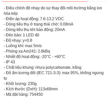
- Điều chỉnh độ nhạy do sự thay đổi môi trường bằng ion
hóa kép
- Điện áp hoạt động: 7.6-13.2 VDC
- Dòng tiêu thụ ở trạng thái chờ: 0.08mA
- Dòng tiêu thụ khi báo động: 20mA
- Đèn báo: 1 LED đỏ
- Độ nhạy: y=0.8
- Luồng khí: max 5m/s
- Phóng xạ Am241: 2.8kBq
- Nhiệt độ hoạt động: -20°C - +60°C
- IP 43
- Chất liệu khung: nhựa polycarbonate, trắng
- Độ ẩm tương đối (IEC 721-3-3): max 95%, không ngưng
tụ
- Khối lượng: 230g
- Kích thước (DxH): 113x68mm
- Mã đặt hàng: 754450