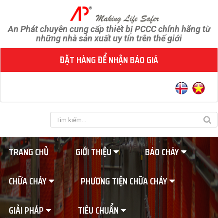
An Phát chuyên cung cấp thiết bị PCCC chính hãng từ
những nhà sản xuất uy tín trên thế giới
ĐẶT HÀNG ĐỂ NHẬN BÁO GIÁ
TRANG CHỦ
GIỚI THIỆU
BÁO CHÁY
CHỮA CHÁY
PHƯƠNG TIỆN CHỮA CHÁY
GIẢI PHÁP
TIÊU CHUẨN