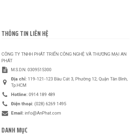
THÔNG TIN LIÊN HỆ
CÔNG TY TNHH PHÁT TRIỂN CÔNG NGHỆ VÀ THƯƠNG MẠI AN
PHÁT
M.S.D.N: 0309515300
Địa chỉ:
119-121-123 Bàu Cát 3, Phường 12, Quận Tân Bình,
Tp.HCM
Hotline:
0914 189 489
Điện thoại:
(028) 6269 1495
Email:
info@AnPhat.com
DANH MỤC