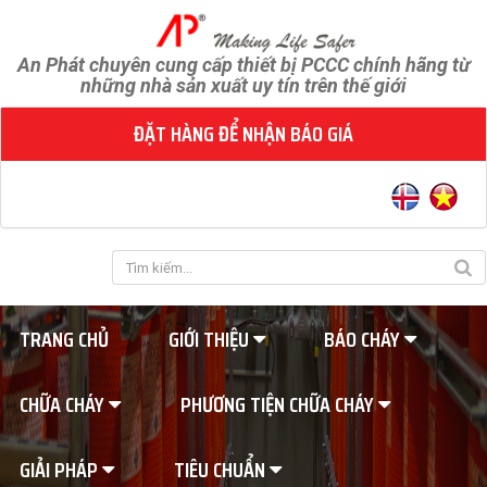
An Phát chuyên cung cấp thiết bị PCCC chính hãng từ
những nhà sản xuất uy tín trên thế giới
ĐẶT HÀNG ĐỂ NHẬN BÁO GIÁ
TRANG CHỦ
GIỚI THIỆU
BÁO CHÁY
CHỮA CHÁY
PHƯƠNG TIỆN CHỮA CHÁY
GIẢI PHÁP
TIÊU CHUẨN