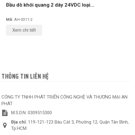
Đầu dò khói quang 2 dây 24VDC loại...
Mã:
AH-0311-2
Xem chi tiết
THÔNG TIN LIÊN HỆ
CÔNG TY TNHH PHÁT TRIỂN CÔNG NGHỆ VÀ THƯƠNG MẠI AN
PHÁT
M.S.D.N: 0309515300
Địa chỉ:
119-121-123 Bàu Cát 3, Phường 12, Quận Tân Bình,
Tp.HCM