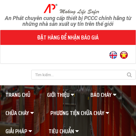
An Phát chuyên cung cấp thiết bị PCCC chính hãng từ
những nhà sản xuất uy tín trên thế giới
ĐẶT HÀNG ĐỂ NHẬN BÁO GIÁ
TRANG CHỦ
GIỚI THIỆU
BÁO CHÁY
CHỮA CHÁY
PHƯƠNG TIỆN CHỮA CHÁY
GIẢI PHÁP
TIÊU CHUẨN