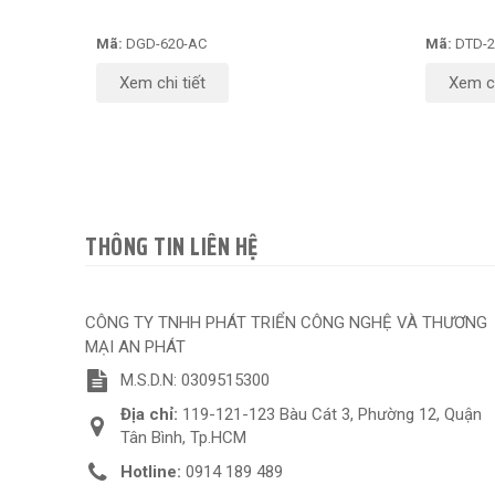
Mã:
DGD-620-AC
Mã:
DTD-2
Xem chi tiết
Xem ch
THÔNG TIN LIÊN HỆ
CÔNG TY TNHH PHÁT TRIỂN CÔNG NGHỆ VÀ THƯƠNG
MẠI AN PHÁT
M.S.D.N: 0309515300
Địa chỉ:
119-121-123 Bàu Cát 3, Phường 12, Quận
Tân Bình, Tp.HCM
Hotline:
0914 189 489