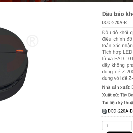
Đầu báo kh
DOD-220A-B
Đầu dò khói 
điều chỉnh độ
toán xác nhận
Tích hợp LED c
từ xa PAD-10 
dây không phâ
dụng đế Z-20
dụng với đế Z
Nhà sản xuất:
Xuất xứ:
Tây B
Tài liệu kỹ thuậ
DOD-220A-B