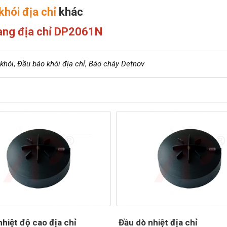
khói địa chỉ
khác
ang địa chỉ DP2061N
khói
,
Đầu báo khói địa chỉ
,
Báo cháy Detnov
hiệt độ cao địa chỉ
Đầu dò nhiệt địa chỉ