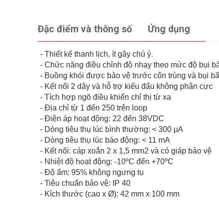
Đặc điểm và thông số
Ứng dụng
- Thiết kế thanh lịch, ít gây chú ý.
- Chức năng điều chỉnh độ nhạy theo mức độ bụi b
- Buồng khói được bảo vệ trước côn trùng và bụi b
- Kết nối 2 dây và hỗ trợ kiểu đấu không phân cực
- Tích hợp ngõ điều khiển chỉ thị từ xa
- Địa chỉ từ 1 đến 250 trên loop
- Điện áp hoạt động: 22 đến 38VDC
- Dòng tiêu thụ lúc bình thường: < 300 μA
- Dòng tiêu thụ lúc báo động: < 11 mA
- Kết nối: cáp xoắn 2 x 1,5 mm2 và có giáp bảo vệ
- Nhiệt độ hoạt động: -10ºC đến +70ºC
- Độ ẩm: 95% không ngưng tụ
- Tiêu chuẩn bảo vệ: IP 40
- Kích thước (cao x Ø): 42 mm x 100 mm