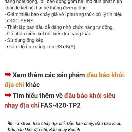
đang hoạt động, lỗi, báo động gồm hai mô đun phát hiện
khói để kết nối hai hệ thống đường ống
- Giảm thiểu báo cháy giả với phương thức xử lý tín hiệu
LOGIC-SENS.
- Thiết lập ban đầu dễ dàng nhờ chức năng tự động.
- Có phần mềm kết nối kiểm tra trạng thái.
- Sử dụng ống kép.
- Giảm độ ồn xuống còn: 38 dB(A).
➥
Xem thêm các sản phẩm
đầu báo khói
địa chỉ
khác
➥
Tìm hiểu thêm
về
đầu báo khói siêu
nhạy địa chỉ
FAS-420-TP2
Từ khóa:
Báo cháy địa chỉ
,
Đầu báo cháy
,
Đầu báo khói
,
Đầu báo khói địa chỉ
,
Báo cháy Bosch