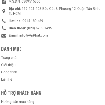
M.S.D.N: 0309515300
Địa chỉ:
119-121-123 Bàu Cát 3, Phường 12, Quận Tân Bình,
Tp.HCM
Hotline:
0914 189 489
Điện thoại:
(028) 6269 1495
Email:
info@AnPhat.com
DANH MỤC
Trang chủ
Giới thiệu
Công trình
Liên hệ
HỖ TRỢ KHÁCH HÀNG
Hướng dẫn mua hàng