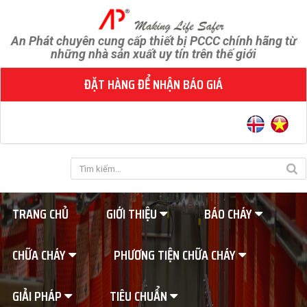
An Phát chuyên cung cấp thiết bị PCCC chính hãng từ
những nhà sản xuất uy tín trên thế giới
ĐẶT HÀNG ĐỂ NHẬN BÁO GIÁ
TRANG CHỦ
GIỚI THIỆU
BÁO CHÁY
CHỮA CHÁY
PHƯƠNG TIỆN CHỮA CHÁY
GIẢI PHÁP
TIÊU CHUẨN