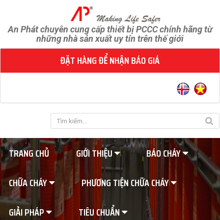
An Phát chuyên cung cấp thiết bị PCCC chính hãng từ
những nhà sản xuất uy tín trên thế giới
ĐẶT HÀNG ĐỂ NHẬN BÁO GIÁ
TRANG CHỦ
GIỚI THIỆU
BÁO CHÁY
CHỮA CHÁY
PHƯƠNG TIỆN CHỮA CHÁY
GIẢI PHÁP
TIÊU CHUẨN