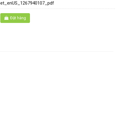
eet_enUS_1267940107_pdf
Đặt hàng