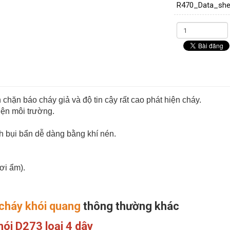
R470_Data_sh
hặn báo cháy giả và độ tin cậy rất cao phát hiện cháy.
iện môi trường.
nh bụi bẩn dễ dàng bằng khí nén.
ơi ẩm).
cháy khói quang
thông thường khác
hói D273 loại 4 dây