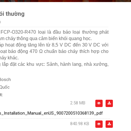
ói thường
0
 FCP-O320-R470 loại là đầu báo loại thường phát
đám cháy thông qua cảm biến khói quang học.
áp hoạt động tăng lên từ 8,5 V DC đến 30 V DC với
 hoạt báo động 470 Ω chuẩn báo cháy thích hợp cho
háy khác.
lắp đặt các khu vực: Sảnh, hành lang, nhà xưởng,
Bosch
 Quốc
t:
2.58 MB
s_Installation_Manual_enUS_9007200510368139_pdf
840.98 KB