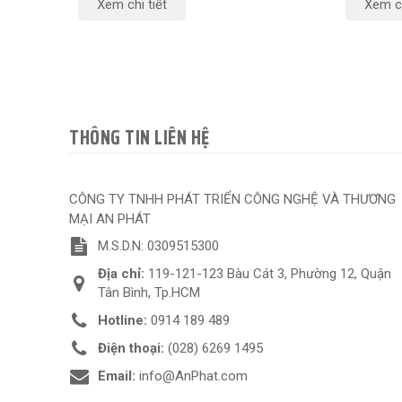
Xem chi tiết
Xem ch
THÔNG TIN LIÊN HỆ
CÔNG TY TNHH PHÁT TRIỂN CÔNG NGHỆ VÀ THƯƠNG
MẠI AN PHÁT
M.S.D.N: 0309515300
Địa chỉ:
119-121-123 Bàu Cát 3, Phường 12, Quận
Tân Bình, Tp.HCM
Hotline:
0914 189 489
Điện thoại:
(028) 6269 1495
Email:
info@AnPhat.com