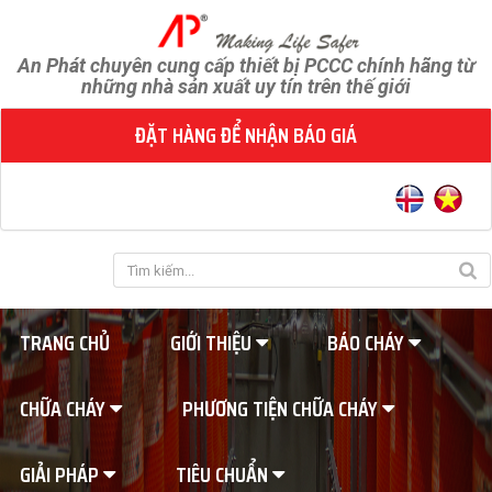
An Phát chuyên cung cấp thiết bị PCCC chính hãng từ
những nhà sản xuất uy tín trên thế giới
ĐẶT HÀNG ĐỂ NHẬN BÁO GIÁ
TRANG CHỦ
GIỚI THIỆU
BÁO CHÁY
CHỮA CHÁY
PHƯƠNG TIỆN CHỮA CHÁY
GIẢI PHÁP
TIÊU CHUẨN