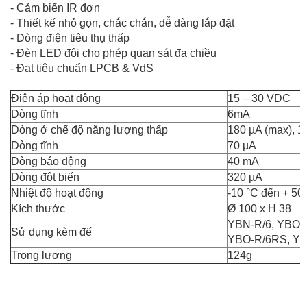
- Cảm biến IR đơn
- Thiết kế nhỏ gọn, chắc chắn, dễ dàng lắp đặt
- Dòng điện tiêu thụ thấp
- Đèn LED đôi cho phép quan sát đa chiều
- Đạt tiêu chuẩn LPCB & VdS
Điện áp hoạt động
15 – 30 VDC
Dòng tĩnh
6mA
Dòng ở chế độ năng lượng thấp
180 µA (max), 10
Dòng tĩnh
70 µA
Dòng báo động
40 mA
Dòng đột biến
320 µA
Nhiệt độ hoạt động
-10 °C đến + 50
Kích thước
Ø 100 x H 38
YBN-R/6, YBO-
Sử dụng kèm đế
YBO-R/6RS, Y
Trọng lượng
124g