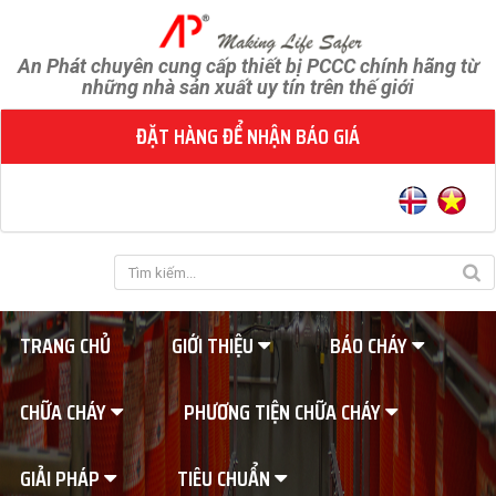
An Phát chuyên cung cấp thiết bị PCCC chính hãng từ
những nhà sản xuất uy tín trên thế giới
ĐẶT HÀNG ĐỂ NHẬN BÁO GIÁ
TRANG CHỦ
GIỚI THIỆU
BÁO CHÁY
CHỮA CHÁY
PHƯƠNG TIỆN CHỮA CHÁY
GIẢI PHÁP
TIÊU CHUẨN