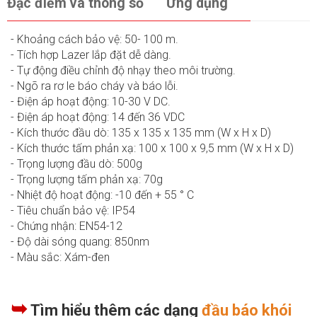
Đặc điểm và thông số
Ứng dụng
- Khoảng cách bảo vệ: 50- 100 m.
- Tích hợp Lazer lắp đặt dễ dàng.
- Tự động điều chỉnh độ nhạy theo môi trường.
- Ngõ ra rơ le báo cháy và báo lỗi.
- Điện áp hoạt động: 10-30 V DC.
- Điện áp hoạt động: 14 đến 36 VDC
- Kích thước đầu dò: 135 x 135 x 135 mm (W x H x D)
- Kích thước tấm phản xạ: 100 x 100 x 9,5 mm (W x H x D)
- Trọng lượng đầu dò: 500g
- Trọng lượng tấm phản xạ: 70g
- Nhiệt độ hoạt động: -10 đến + 55 ° C
- Tiêu chuẩn bảo vệ: IP54
- Chứng nhận: EN54-12
- Độ dài sóng quang: 850nm
- Màu sắc: Xám-đen
➥
Tìm hiểu thêm các dạng
đầu báo khói