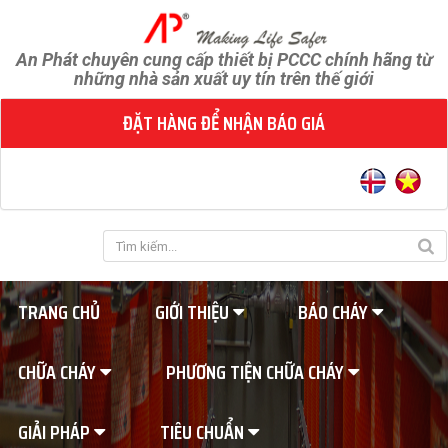
An Phát chuyên cung cấp thiết bị PCCC chính hãng từ
những nhà sản xuất uy tín trên thế giới
ĐẶT HÀNG ĐỂ NHẬN BÁO GIÁ
TRANG CHỦ
GIỚI THIỆU
BÁO CHÁY
CHỮA CHÁY
PHƯƠNG TIỆN CHỮA CHÁY
GIẢI PHÁP
TIÊU CHUẨN