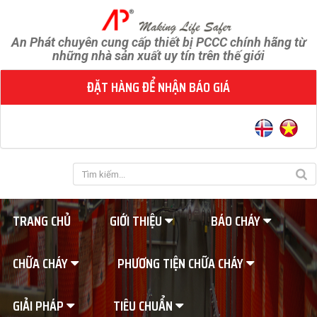
An Phát chuyên cung cấp thiết bị PCCC chính hãng từ
những nhà sản xuất uy tín trên thế giới
ĐẶT HÀNG ĐỂ NHẬN BÁO GIÁ
TRANG CHỦ
GIỚI THIỆU
BÁO CHÁY
CHỮA CHÁY
PHƯƠNG TIỆN CHỮA CHÁY
GIẢI PHÁP
TIÊU CHUẨN