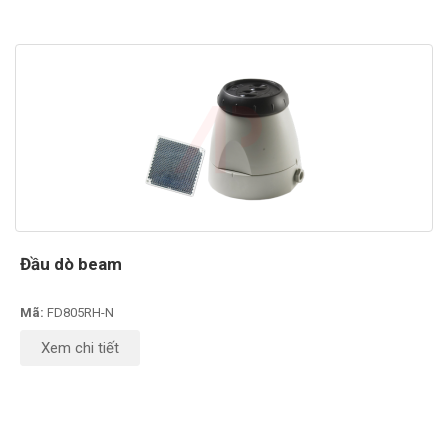
Đầu dò beam
Mã:
FD805RH-N
Xem chi tiết