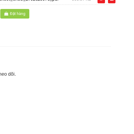
Đặt hàng
heo dõi.