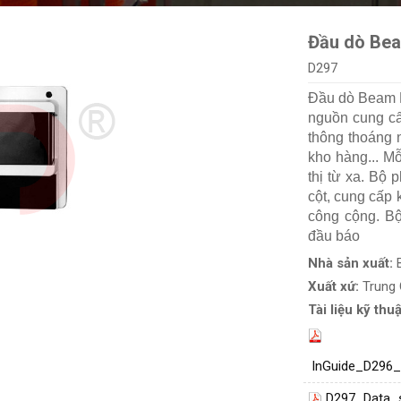
Đầu dò Be
D297
Đầu dò Beam D
nguồn cung cấ
thông thoáng 
kho hàng... M
thị từ xa. Bộ 
cột, cung cấp
công cộng. Bộ 
đầu báo
Nhà sản xuất:
Xuất xứ:
Trung
Tài liệu kỹ thuậ
InGuide_D296_
D297_Data_