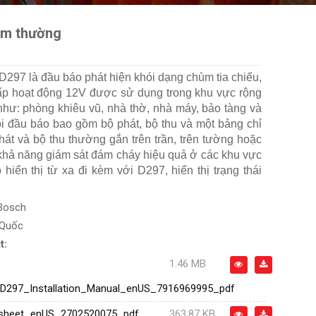
am thường
297 là đầu báo phát hiện khói dạng chùm tia chiếu,
p hoạt động 12V được sử dụng trong khu vực rộng
như: phòng khiêu vũ, nhà thờ, nhà máy, bảo tàng và
ỗi đầu báo bao gồm bộ phát, bộ thu và một bảng chỉ
phát và bộ thu thường gắn trên trần, trên tường hoặc
 khả năng giám sát đám cháy hiệu quả ở các khu vực
hiển thị từ xa đi kèm với D297, hiển thị trạng thái
Bosch
 Quốc
t:
1.46 MB
D297_Installation_Manual_enUS_7916969995_pdf
sheet_enUS_2702520075_pdf
363.87 KB