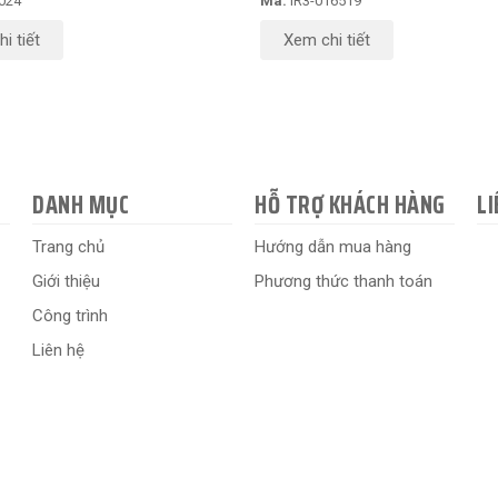
024
Mã:
IR3-016519
i tiết
Xem chi tiết
DANH MỤC
HỖ TRỢ KHÁCH HÀNG
LI
Trang chủ
Hướng dẫn mua hàng
Giới thiệu
Phương thức thanh toán
Công trình
Liên hệ