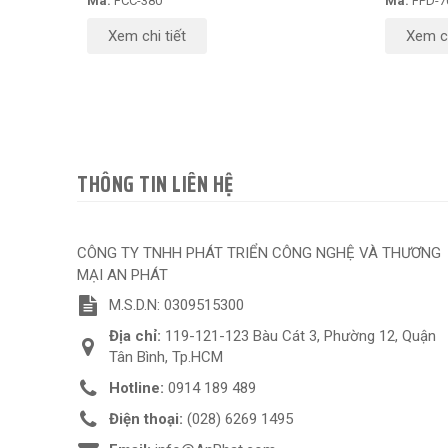
Mã:
FCC-380
Mã:
FPD-7
Xem chi tiết
Xem ch
THÔNG TIN LIÊN HỆ
CÔNG TY TNHH PHÁT TRIỂN CÔNG NGHỆ VÀ THƯƠNG
MẠI AN PHÁT
M.S.D.N: 0309515300
Địa chỉ:
119-121-123 Bàu Cát 3, Phường 12, Quận
Tân Bình, Tp.HCM
Hotline:
0914 189 489
Điện thoại:
(028) 6269 1495